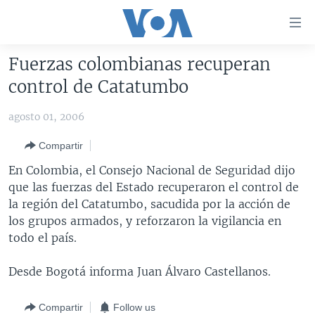
Enlaces
para
accesibilidad
Fuerzas colombianas recuperan
Salte
AMÉRICA DEL NORTE
control de Catatumbo
al
ELECCIONES EEUU 2024
EEUU
contenido
agosto 01, 2006
principal
VOA VERIFICA
MÉXICO
ELECCIONES EEUU
Salte
Compartir
AMÉRICA LATINA
HAITÍ
VOTO DIVIDIDO
VOA VERIFICA UCRANIA/RUSIA
al
En Colombia, el Consejo Nacional de Seguridad dijo
navegador
CHINA EN AMÉRICA LATINA
VOA VERIFICA INMIGRACIÓN
ARGENTINA
que las fuerzas del Estado recuperaron el control de
principal
CENTROAMÉRICA
VOA VERIFICA AMÉRICA LATINA
BOLIVIA
la región del Catatumbo, sacudida por la acción de
Salte
los grupos armados, y reforzaron la vigilancia en
a
OTRAS SECCIONES
COLOMBIA
COSTA RICA
todo el país.
búsqueda
ESPECIALES DE LA VOA
CHILE
EL SALVADOR
INMIGRACIÓN
Desde Bogotá informa Juan Álvaro Castellanos.
LIBERTAD DE PRENSA
PERÚ
GUATEMALA
LIBERTAD DE PRENSA
UCRANIA
ECUADOR
HONDURAS
MUNDO
Compartir
Follow us