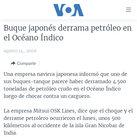
Enlaces
para
accesibilidad
Buque japonés derrama petróleo en
Salte
AMÉRICA DEL NORTE
el Océano Índico
al
ELECCIONES EEUU 2024
EEUU
contenido
agosto 14, 2006
principal
VOA VERIFICA
MÉXICO
ELECCIONES EEUU
Salte
Compartir
AMÉRICA LATINA
HAITÍ
VOTO DIVIDIDO
VOA VERIFICA UCRANIA/RUSIA
al
Una empresa naviera japonesa informó que uno de
navegador
CHINA EN AMÉRICA LATINA
VOA VERIFICA INMIGRACIÓN
ARGENTINA
sus buques-tanque parece haber derramado 4.500
principal
CENTROAMÉRICA
VOA VERIFICA AMÉRICA LATINA
BOLIVIA
toneladas de petróleo crudo en el Océano Índico
Salte
luego de chocar contra un carguero.
a
OTRAS SECCIONES
COLOMBIA
COSTA RICA
búsqueda
ESPECIALES DE LA VOA
CHILE
EL SALVADOR
INMIGRACIÓN
La empresa Mitsui OSK Lines, dice que el choque y el
derrame petrolero ocurrieron el lunes, unos 500
LIBERTAD DE PRENSA
PERÚ
GUATEMALA
LIBERTAD DE PRENSA
kilómetros al occidente de la isla Gran Nicobar de
UCRANIA
ECUADOR
HONDURAS
MUNDO
India.