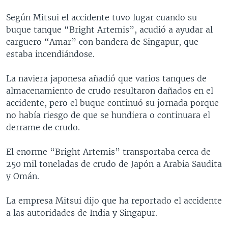
MULTIMEDIA
VENEZUELA
NICARAGUA
ECONOMÍA
Según Mitsui el accidente tuvo lugar cuando su
PROGRAMAS TV
BRASIL
ENTRETENIMIENTO Y CULTURA
VIDEOS
buque tanque “Bright Artemis”, acudió a ayudar al
carguero “Amar” con bandera de Singapur, que
RADIO
TECNOLOGÍA
FOTOGRAFÍA
EL MUNDO AL DÍA
estaba incendiándose.
DIRECT
DEPORTES
AUDIOS
FORO INTERAMERICANO
AVANCE INFORMATIVO
La naviera japonesa añadió que varios tanques de
DOCUMENTALES DE LA VOA
CIENCIA Y SALUD
VISIÓN 360
AUDIONOTICIAS
almacenamiento de crudo resultaron dañados en el
LAS CLAVES
BUENOS DÍAS AMÉRICA
accidente, pero el buque continuó su jornada porque
Learning English
no había riesgo de que se hundiera o continuara el
PANORAMA
ESTADOS UNIDOS AL DÍA
derrame de crudo.
SÍGANOS
EL MUNDO AL DÍA [RADIO]
El enorme “Bright Artemis” transportaba cerca de
FORO [RADIO]
250 mil toneladas de crudo de Japón a Arabia Saudita
DEPORTIVO INTERNACIONAL
y Omán.
Idiomas
NOTA ECONÓMICA
La empresa Mitsui dijo que ha reportado el accidente
ENTRETENIMIENTO
a las autoridades de India y Singapur.