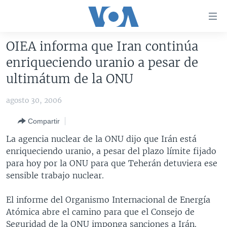
Enlaces
para
accesibilidad
OIEA informa que Iran continúa
Salte
AMÉRICA DEL NORTE
enriqueciendo uranio a pesar de
al
ELECCIONES EEUU 2024
EEUU
ultimátum de la ONU
contenido
principal
VOA VERIFICA
MÉXICO
ELECCIONES EEUU
agosto 30, 2006
Salte
AMÉRICA LATINA
HAITÍ
VOTO DIVIDIDO
VOA VERIFICA UCRANIA/RUSIA
al
Compartir
navegador
CHINA EN AMÉRICA LATINA
VOA VERIFICA INMIGRACIÓN
ARGENTINA
La agencia nuclear de la ONU dijo que Irán está
principal
CENTROAMÉRICA
VOA VERIFICA AMÉRICA LATINA
BOLIVIA
enriqueciendo uranio, a pesar del plazo límite fijado
Salte
para hoy por la ONU para que Teherán detuviera ese
a
OTRAS SECCIONES
COLOMBIA
COSTA RICA
sensible trabajo nuclear.
búsqueda
ESPECIALES DE LA VOA
CHILE
EL SALVADOR
INMIGRACIÓN
El informe del Organismo Internacional de Energía
LIBERTAD DE PRENSA
PERÚ
GUATEMALA
LIBERTAD DE PRENSA
Atómica abre el camino para que el Consejo de
UCRANIA
ECUADOR
HONDURAS
MUNDO
Seguridad de la ONU imponga sanciones a Irán.