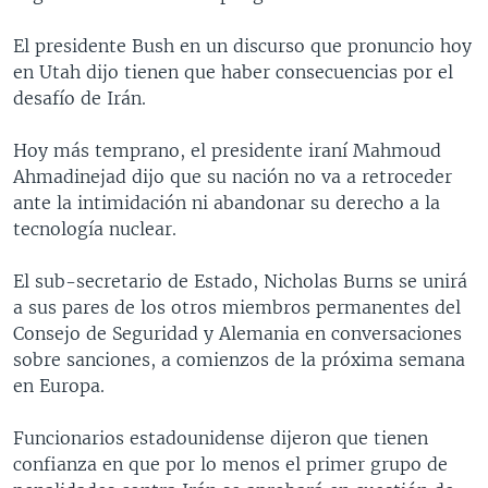
MULTIMEDIA
VENEZUELA
NICARAGUA
ECONOMÍA
El presidente Bush en un discurso que pronuncio hoy
PROGRAMAS TV
BRASIL
ENTRETENIMIENTO Y CULTURA
VIDEOS
en Utah dijo tienen que haber consecuencias por el
desafío de Irán.
RADIO
TECNOLOGÍA
FOTOGRAFÍA
EL MUNDO AL DÍA
DIRECT
DEPORTES
AUDIOS
FORO INTERAMERICANO
AVANCE INFORMATIVO
Hoy más temprano, el presidente iraní Mahmoud
Ahmadinejad dijo que su nación no va a retroceder
DOCUMENTALES DE LA VOA
CIENCIA Y SALUD
VISIÓN 360
AUDIONOTICIAS
ante la intimidación ni abandonar su derecho a la
LAS CLAVES
BUENOS DÍAS AMÉRICA
tecnología nuclear.
Learning English
PANORAMA
ESTADOS UNIDOS AL DÍA
El sub-secretario de Estado, Nicholas Burns se unirá
SÍGANOS
EL MUNDO AL DÍA [RADIO]
a sus pares de los otros miembros permanentes del
Consejo de Seguridad y Alemania en conversaciones
FORO [RADIO]
sobre sanciones, a comienzos de la próxima semana
DEPORTIVO INTERNACIONAL
en Europa.
Idiomas
NOTA ECONÓMICA
Funcionarios estadounidense dijeron que tienen
ENTRETENIMIENTO
confianza en que por lo menos el primer grupo de