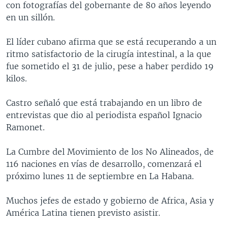
con fotografías del gobernante de 80 años leyendo
MULTIMEDIA
VENEZUELA
NICARAGUA
ECONOMÍA
en un sillón.
PROGRAMAS TV
BRASIL
ENTRETENIMIENTO Y CULTURA
VIDEOS
El líder cubano afirma que se está recuperando a un
RADIO
TECNOLOGÍA
FOTOGRAFÍA
EL MUNDO AL DÍA
ritmo satisfactorio de la cirugía intestinal, a la que
DIRECT
DEPORTES
AUDIOS
FORO INTERAMERICANO
AVANCE INFORMATIVO
fue sometido el 31 de julio, pese a haber perdido 19
kilos.
DOCUMENTALES DE LA VOA
CIENCIA Y SALUD
VISIÓN 360
AUDIONOTICIAS
LAS CLAVES
BUENOS DÍAS AMÉRICA
Castro señaló que está trabajando en un libro de
Learning English
entrevistas que dio al periodista español Ignacio
PANORAMA
ESTADOS UNIDOS AL DÍA
Ramonet.
SÍGANOS
EL MUNDO AL DÍA [RADIO]
La Cumbre del Movimiento de los No Alineados, de
FORO [RADIO]
116 naciones en vías de desarrollo, comenzará el
DEPORTIVO INTERNACIONAL
próximo lunes 11 de septiembre en La Habana.
Idiomas
NOTA ECONÓMICA
Muchos jefes de estado y gobierno de Africa, Asia y
ENTRETENIMIENTO
América Latina tienen previsto asistir.