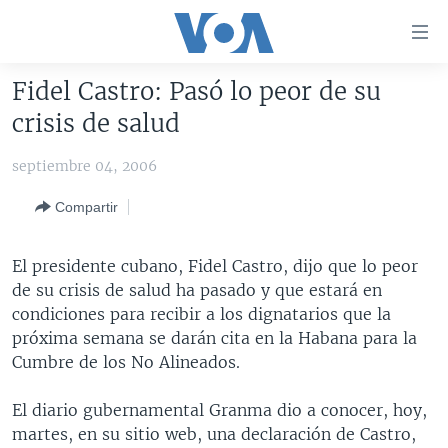
Enlaces
para
accesibilidad
Fidel Castro: Pasó lo peor de su
Salte
AMÉRICA DEL NORTE
crisis de salud
al
ELECCIONES EEUU 2024
EEUU
contenido
septiembre 04, 2006
principal
VOA VERIFICA
MÉXICO
ELECCIONES EEUU
Salte
Compartir
AMÉRICA LATINA
HAITÍ
VOTO DIVIDIDO
VOA VERIFICA UCRANIA/RUSIA
al
navegador
CHINA EN AMÉRICA LATINA
VOA VERIFICA INMIGRACIÓN
ARGENTINA
El presidente cubano, Fidel Castro, dijo que lo peor
principal
CENTROAMÉRICA
VOA VERIFICA AMÉRICA LATINA
BOLIVIA
de su crisis de salud ha pasado y que estará en
Salte
condiciones para recibir a los dignatarios que la
a
OTRAS SECCIONES
COLOMBIA
COSTA RICA
próxima semana se darán cita en la Habana para la
búsqueda
ESPECIALES DE LA VOA
CHILE
EL SALVADOR
INMIGRACIÓN
Cumbre de los No Alineados.
LIBERTAD DE PRENSA
PERÚ
GUATEMALA
LIBERTAD DE PRENSA
El diario gubernamental Granma dio a conocer, hoy,
UCRANIA
ECUADOR
HONDURAS
MUNDO
martes, en su sitio web, una declaración de Castro,