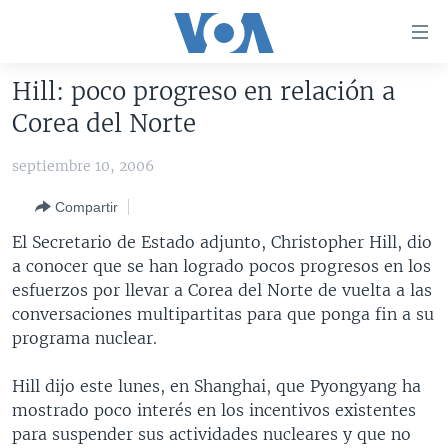
Enlaces
para
accesibilidad
Hill: poco progreso en relación a
Salte
AMÉRICA DEL NORTE
Corea del Norte
al
ELECCIONES EEUU 2024
EEUU
contenido
septiembre 10, 2006
principal
VOA VERIFICA
MÉXICO
ELECCIONES EEUU
Salte
Compartir
AMÉRICA LATINA
HAITÍ
VOTO DIVIDIDO
VOA VERIFICA UCRANIA/RUSIA
al
El Secretario de Estado adjunto, Christopher Hill, dio
navegador
CHINA EN AMÉRICA LATINA
VOA VERIFICA INMIGRACIÓN
ARGENTINA
a conocer que se han logrado pocos progresos en los
principal
CENTROAMÉRICA
VOA VERIFICA AMÉRICA LATINA
BOLIVIA
esfuerzos por llevar a Corea del Norte de vuelta a las
Salte
conversaciones multipartitas para que ponga fin a su
a
OTRAS SECCIONES
COLOMBIA
COSTA RICA
programa nuclear.
búsqueda
ESPECIALES DE LA VOA
CHILE
EL SALVADOR
INMIGRACIÓN
Hill dijo este lunes, en Shanghai, que Pyongyang ha
LIBERTAD DE PRENSA
PERÚ
GUATEMALA
LIBERTAD DE PRENSA
mostrado poco interés en los incentivos existentes
UCRANIA
ECUADOR
HONDURAS
MUNDO
para suspender sus actividades nucleares y que no