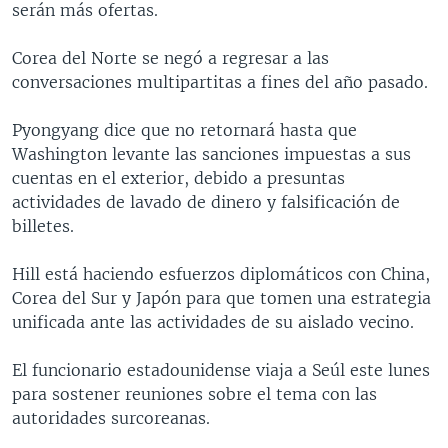
serán más ofertas.
MULTIMEDIA
VENEZUELA
NICARAGUA
ECONOMÍA
PROGRAMAS TV
BRASIL
ENTRETENIMIENTO Y CULTURA
VIDEOS
Corea del Norte se negó a regresar a las
conversaciones multipartitas a fines del año pasado.
RADIO
TECNOLOGÍA
FOTOGRAFÍA
EL MUNDO AL DÍA
DIRECT
DEPORTES
AUDIOS
FORO INTERAMERICANO
AVANCE INFORMATIVO
Pyongyang dice que no retornará hasta que
Washington levante las sanciones impuestas a sus
DOCUMENTALES DE LA VOA
CIENCIA Y SALUD
VISIÓN 360
AUDIONOTICIAS
cuentas en el exterior, debido a presuntas
LAS CLAVES
BUENOS DÍAS AMÉRICA
actividades de lavado de dinero y falsificación de
Learning English
billetes.
PANORAMA
ESTADOS UNIDOS AL DÍA
SÍGANOS
EL MUNDO AL DÍA [RADIO]
Hill está haciendo esfuerzos diplomáticos con China,
Corea del Sur y Japón para que tomen una estrategia
FORO [RADIO]
unificada ante las actividades de su aislado vecino.
DEPORTIVO INTERNACIONAL
Idiomas
El funcionario estadounidense viaja a Seúl este lunes
NOTA ECONÓMICA
para sostener reuniones sobre el tema con las
ENTRETENIMIENTO
autoridades surcoreanas.