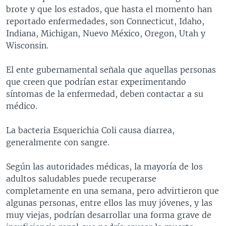
brote y que los estados, que hasta el momento han
MULTIMEDIA
VENEZUELA
NICARAGUA
ECONOMÍA
reportado enfermedades, son Connecticut, Idaho,
PROGRAMAS TV
BRASIL
ENTRETENIMIENTO Y CULTURA
VIDEOS
Indiana, Michigan, Nuevo México, Oregon, Utah y
Wisconsin.
RADIO
TECNOLOGÍA
FOTOGRAFÍA
EL MUNDO AL DÍA
DIRECT
DEPORTES
AUDIOS
FORO INTERAMERICANO
AVANCE INFORMATIVO
El ente gubernamental señala que aquellas personas
que creen que podrían estar experimentando
DOCUMENTALES DE LA VOA
CIENCIA Y SALUD
VISIÓN 360
AUDIONOTICIAS
síntomas de la enfermedad, deben contactar a su
LAS CLAVES
BUENOS DÍAS AMÉRICA
médico.
Learning English
PANORAMA
ESTADOS UNIDOS AL DÍA
La bacteria Esquerichia Coli causa diarrea,
SÍGANOS
EL MUNDO AL DÍA [RADIO]
generalmente con sangre.
FORO [RADIO]
Según las autoridades médicas, la mayoría de los
DEPORTIVO INTERNACIONAL
adultos saludables puede recuperarse
Idiomas
completamente en una semana, pero advirtieron que
NOTA ECONÓMICA
algunas personas, entre ellos las muy jóvenes, y las
ENTRETENIMIENTO
muy viejas, podrían desarrollar una forma grave de