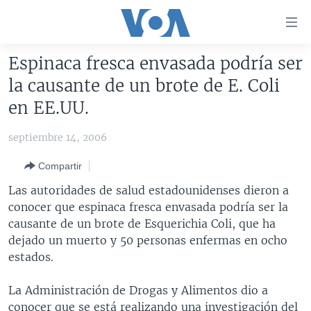
Enlaces
para
accesibilidad
Espinaca fresca envasada podría ser
Salte
AMÉRICA DEL NORTE
la causante de un brote de E. Coli
al
ELECCIONES EEUU 2024
EEUU
en EE.UU.
contenido
principal
VOA VERIFICA
MÉXICO
ELECCIONES EEUU
septiembre 14, 2006
Salte
AMÉRICA LATINA
HAITÍ
VOTO DIVIDIDO
VOA VERIFICA UCRANIA/RUSIA
al
Compartir
navegador
CHINA EN AMÉRICA LATINA
VOA VERIFICA INMIGRACIÓN
ARGENTINA
Las autoridades de salud estadounidenses dieron a
principal
CENTROAMÉRICA
VOA VERIFICA AMÉRICA LATINA
BOLIVIA
conocer que espinaca fresca envasada podría ser la
Salte
causante de un brote de Esquerichia Coli, que ha
a
OTRAS SECCIONES
COLOMBIA
COSTA RICA
dejado un muerto y 50 personas enfermas en ocho
búsqueda
ESPECIALES DE LA VOA
CHILE
EL SALVADOR
INMIGRACIÓN
estados.
LIBERTAD DE PRENSA
PERÚ
GUATEMALA
LIBERTAD DE PRENSA
La Administración de Drogas y Alimentos dio a
UCRANIA
ECUADOR
HONDURAS
MUNDO
conocer que se está realizando una investigación del