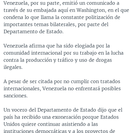
Venezuela, por su parte, emitió un comunicado a
MULTIMEDIA
VENEZUELA
NICARAGUA
ECONOMÍA
través de su embajada aquí en Washington, en el que
PROGRAMAS TV
BRASIL
ENTRETENIMIENTO Y CULTURA
VIDEOS
condena lo que llama la constante politización de
importantes temas bilaterales, por parte del
RADIO
TECNOLOGÍA
FOTOGRAFÍA
EL MUNDO AL DÍA
Departamento de Estado.
DIRECT
DEPORTES
AUDIOS
FORO INTERAMERICANO
AVANCE INFORMATIVO
Venezuela afirma que ha sido elogiada por la
DOCUMENTALES DE LA VOA
CIENCIA Y SALUD
VISIÓN 360
AUDIONOTICIAS
comunidad internacional por su trabajo en la lucha
LAS CLAVES
BUENOS DÍAS AMÉRICA
contra la producción y tráfico y uso de drogas
Learning English
ilegales.
PANORAMA
ESTADOS UNIDOS AL DÍA
SÍGANOS
EL MUNDO AL DÍA [RADIO]
A pesar de ser citada por no cumplir con tratados
internacionales, Venezuela no enfrentará posibles
FORO [RADIO]
sanciones.
DEPORTIVO INTERNACIONAL
Idiomas
Un vocero del Departamento de Estado dijo que el
NOTA ECONÓMICA
país ha recibido una exoneración porque Estados
ENTRETENIMIENTO
Unidos quiere continuar asistiendo a las
instituciones democráticas y a los proyectos de