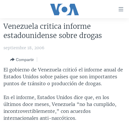
Enlaces
para
accesibilidad
Venezuela critica informe
Salte
AMÉRICA DEL NORTE
estadounidense sobre drogas
al
ELECCIONES EEUU 2024
EEUU
contenido
septiembre 18, 2006
principal
VOA VERIFICA
MÉXICO
ELECCIONES EEUU
Salte
Compartir
AMÉRICA LATINA
HAITÍ
VOTO DIVIDIDO
VOA VERIFICA UCRANIA/RUSIA
al
El gobierno de Venezuela criticó el informe anual de
navegador
CHINA EN AMÉRICA LATINA
VOA VERIFICA INMIGRACIÓN
ARGENTINA
Estados Unidos sobre países que son importantes
principal
CENTROAMÉRICA
VOA VERIFICA AMÉRICA LATINA
BOLIVIA
puntos de tránsito o producción de drogas.
Salte
a
OTRAS SECCIONES
COLOMBIA
COSTA RICA
En el informe, Estados Unidos dice que, en los
búsqueda
ESPECIALES DE LA VOA
CHILE
EL SALVADOR
INMIGRACIÓN
últimos doce meses, Venezuela “no ha cumplido,
incontrovertiblemente,” con acuerdos
LIBERTAD DE PRENSA
PERÚ
GUATEMALA
LIBERTAD DE PRENSA
internacionales anti-narcóticos.
UCRANIA
ECUADOR
HONDURAS
MUNDO