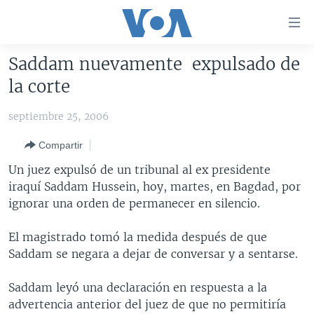
Enlaces
para
accesibilidad
Saddam nuevamente expulsado de
Salte
AMÉRICA DEL NORTE
la corte
al
ELECCIONES EEUU 2024
EEUU
contenido
septiembre 25, 2006
principal
VOA VERIFICA
MÉXICO
ELECCIONES EEUU
Salte
Compartir
AMÉRICA LATINA
HAITÍ
VOTO DIVIDIDO
VOA VERIFICA UCRANIA/RUSIA
al
Un juez expulsó de un tribunal al ex presidente
navegador
CHINA EN AMÉRICA LATINA
VOA VERIFICA INMIGRACIÓN
ARGENTINA
iraquí Saddam Hussein, hoy, martes, en Bagdad, por
principal
CENTROAMÉRICA
VOA VERIFICA AMÉRICA LATINA
BOLIVIA
ignorar una orden de permanecer en silencio.
Salte
a
OTRAS SECCIONES
COLOMBIA
COSTA RICA
El magistrado tomó la medida después de que
búsqueda
ESPECIALES DE LA VOA
CHILE
EL SALVADOR
INMIGRACIÓN
Saddam se negara a dejar de conversar y a sentarse.
LIBERTAD DE PRENSA
PERÚ
GUATEMALA
LIBERTAD DE PRENSA
Saddam leyó una declaración en respuesta a la
UCRANIA
ECUADOR
HONDURAS
MUNDO
advertencia anterior del juez de que no permitiría