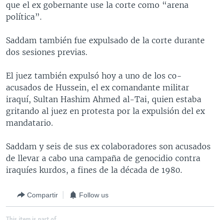
que el ex gobernante use la corte como “arena
MULTIMEDIA
VENEZUELA
NICARAGUA
ECONOMÍA
política”.
PROGRAMAS TV
BRASIL
ENTRETENIMIENTO Y CULTURA
VIDEOS
Saddam también fue expulsado de la corte durante
RADIO
TECNOLOGÍA
FOTOGRAFÍA
EL MUNDO AL DÍA
dos sesiones previas.
DIRECT
DEPORTES
AUDIOS
FORO INTERAMERICANO
AVANCE INFORMATIVO
El juez también expulsó hoy a uno de los co-
DOCUMENTALES DE LA VOA
CIENCIA Y SALUD
VISIÓN 360
AUDIONOTICIAS
acusados de Hussein, el ex comandante militar
LAS CLAVES
BUENOS DÍAS AMÉRICA
iraquí, Sultan Hashim Ahmed al-Tai, quien estaba
Learning English
gritando al juez en protesta por la expulsión del ex
PANORAMA
ESTADOS UNIDOS AL DÍA
mandatario.
SÍGANOS
EL MUNDO AL DÍA [RADIO]
Saddam y seis de sus ex colaboradores son acusados
FORO [RADIO]
de llevar a cabo una campaña de genocidio contra
DEPORTIVO INTERNACIONAL
iraquíes kurdos, a fines de la década de 1980.
Idiomas
NOTA ECONÓMICA
Compartir
Follow us
ENTRETENIMIENTO
This item is part of