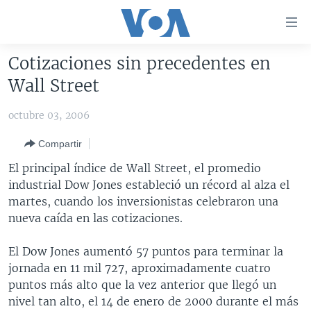
Enlaces
para
accesibilidad
Cotizaciones sin precedentes en
Salte
AMÉRICA DEL NORTE
Wall Street
al
ELECCIONES EEUU 2024
EEUU
contenido
octubre 03, 2006
principal
VOA VERIFICA
MÉXICO
ELECCIONES EEUU
Salte
Compartir
AMÉRICA LATINA
HAITÍ
VOTO DIVIDIDO
VOA VERIFICA UCRANIA/RUSIA
al
El principal índice de Wall Street, el promedio
navegador
CHINA EN AMÉRICA LATINA
VOA VERIFICA INMIGRACIÓN
ARGENTINA
industrial Dow Jones estableció un récord al alza el
principal
CENTROAMÉRICA
VOA VERIFICA AMÉRICA LATINA
BOLIVIA
martes, cuando los inversionistas celebraron una
Salte
nueva caída en las cotizaciones.
a
OTRAS SECCIONES
COLOMBIA
COSTA RICA
búsqueda
ESPECIALES DE LA VOA
CHILE
EL SALVADOR
INMIGRACIÓN
El Dow Jones aumentó 57 puntos para terminar la
jornada en 11 mil 727, aproximadamente cuatro
LIBERTAD DE PRENSA
PERÚ
GUATEMALA
LIBERTAD DE PRENSA
puntos más alto que la vez anterior que llegó un
UCRANIA
ECUADOR
HONDURAS
MUNDO
nivel tan alto, el 14 de enero de 2000 durante el más