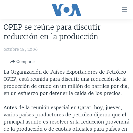
Enlaces
para
accesibilidad
OPEP se reúne para discutir
Salte
AMÉRICA DEL NORTE
reducción en la producción
al
ELECCIONES EEUU 2024
EEUU
contenido
octubre 18, 2006
principal
VOA VERIFICA
MÉXICO
ELECCIONES EEUU
Salte
Compartir
AMÉRICA LATINA
HAITÍ
VOTO DIVIDIDO
VOA VERIFICA UCRANIA/RUSIA
al
La Organización de Países Exportadores de Petróleo,
navegador
CHINA EN AMÉRICA LATINA
VOA VERIFICA INMIGRACIÓN
ARGENTINA
OPEP, está reunida para discutir una reducción de la
principal
CENTROAMÉRICA
VOA VERIFICA AMÉRICA LATINA
BOLIVIA
producción de crudo en un millón de barriles por día,
Salte
en un esfuerzo por detener la caída de los precios.
a
OTRAS SECCIONES
COLOMBIA
COSTA RICA
búsqueda
ESPECIALES DE LA VOA
CHILE
EL SALVADOR
INMIGRACIÓN
Antes de la reunión especial en Qatar, hoy, jueves,
varios países productores de petróleo dijeron que el
LIBERTAD DE PRENSA
PERÚ
GUATEMALA
LIBERTAD DE PRENSA
principal asunto es resolver si la reducción provendrá
UCRANIA
ECUADOR
HONDURAS
MUNDO
de la producción o de cuotas oficiales para países en