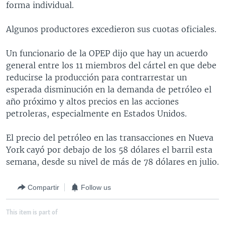
forma individual.
MULTIMEDIA
VENEZUELA
NICARAGUA
ECONOMÍA
PROGRAMAS TV
BRASIL
ENTRETENIMIENTO Y CULTURA
VIDEOS
Algunos productores excedieron sus cuotas oficiales.
RADIO
TECNOLOGÍA
FOTOGRAFÍA
EL MUNDO AL DÍA
Un funcionario de la OPEP dijo que hay un acuerdo
DIRECT
DEPORTES
AUDIOS
FORO INTERAMERICANO
AVANCE INFORMATIVO
general entre los 11 miembros del cártel en que debe
reducirse la producción para contrarrestar un
DOCUMENTALES DE LA VOA
CIENCIA Y SALUD
VISIÓN 360
AUDIONOTICIAS
esperada disminución en la demanda de petróleo el
LAS CLAVES
BUENOS DÍAS AMÉRICA
año próximo y altos precios en las acciones
Learning English
petroleras, especialmente en Estados Unidos.
PANORAMA
ESTADOS UNIDOS AL DÍA
SÍGANOS
EL MUNDO AL DÍA [RADIO]
El precio del petróleo en las transacciones en Nueva
York cayó por debajo de los 58 dólares el barril esta
FORO [RADIO]
semana, desde su nivel de más de 78 dólares en julio.
DEPORTIVO INTERNACIONAL
Idiomas
Compartir
Follow us
NOTA ECONÓMICA
ENTRETENIMIENTO
This item is part of