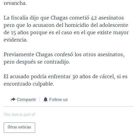
revancha.
MULTIMEDIA
VENEZUELA
NICARAGUA
ECONOMÍA
PROGRAMAS TV
BRASIL
ENTRETENIMIENTO Y CULTURA
VIDEOS
La fiscalía dijo que Chagas cometió 42 asesinatos
pero que lo acusaron del homicidio del adolescente
RADIO
TECNOLOGÍA
FOTOGRAFÍA
EL MUNDO AL DÍA
de 15 años porque es el caso en el que existe mayor
DIRECT
DEPORTES
AUDIOS
FORO INTERAMERICANO
AVANCE INFORMATIVO
evidencia.
DOCUMENTALES DE LA VOA
CIENCIA Y SALUD
VISIÓN 360
AUDIONOTICIAS
Previamente Chagas confesó los otros asesinatos,
LAS CLAVES
BUENOS DÍAS AMÉRICA
pero después se contradijo.
Learning English
PANORAMA
ESTADOS UNIDOS AL DÍA
El acusado podría enfrentar 30 años de cárcel, si es
SÍGANOS
EL MUNDO AL DÍA [RADIO]
encontrado culpable.
FORO [RADIO]
Compartir
Follow us
DEPORTIVO INTERNACIONAL
Idiomas
This item is part of
NOTA ECONÓMICA
ENTRETENIMIENTO
Otras noticias