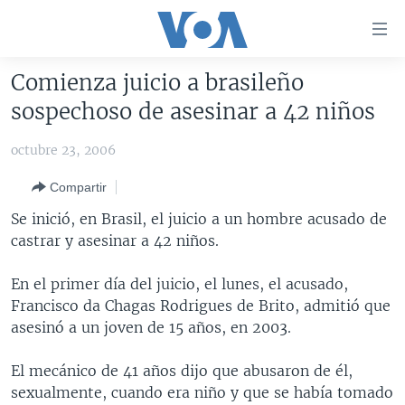
Enlaces
para
accesibilidad
Comienza juicio a brasileño
Salte
AMÉRICA DEL NORTE
sospechoso de asesinar a 42 niños
al
ELECCIONES EEUU 2024
EEUU
contenido
octubre 23, 2006
principal
VOA VERIFICA
MÉXICO
ELECCIONES EEUU
Salte
Compartir
AMÉRICA LATINA
HAITÍ
VOTO DIVIDIDO
VOA VERIFICA UCRANIA/RUSIA
al
Se inició, en Brasil, el juicio a un hombre acusado de
navegador
CHINA EN AMÉRICA LATINA
VOA VERIFICA INMIGRACIÓN
ARGENTINA
castrar y asesinar a 42 niños.
principal
CENTROAMÉRICA
VOA VERIFICA AMÉRICA LATINA
BOLIVIA
Salte
En el primer día del juicio, el lunes, el acusado,
a
OTRAS SECCIONES
COLOMBIA
COSTA RICA
Francisco da Chagas Rodrigues de Brito, admitió que
búsqueda
ESPECIALES DE LA VOA
CHILE
EL SALVADOR
INMIGRACIÓN
asesinó a un joven de 15 años, en 2003.
LIBERTAD DE PRENSA
PERÚ
GUATEMALA
LIBERTAD DE PRENSA
El mecánico de 41 años dijo que abusaron de él,
UCRANIA
ECUADOR
HONDURAS
MUNDO
sexualmente, cuando era niño y que se había tomado