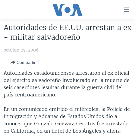
Enlaces
para
accesibilidad
Autoridades de EE.UU. arrestan a ex
Salte
AMÉRICA DEL NORTE
- militar salvadoreño
al
ELECCIONES EEUU 2024
EEUU
contenido
octubre 25, 2006
principal
VOA VERIFICA
MÉXICO
ELECCIONES EEUU
Salte
Compartir
AMÉRICA LATINA
HAITÍ
VOTO DIVIDIDO
VOA VERIFICA UCRANIA/RUSIA
al
Autoridades estadounidenses arrestaron al ex oficial
navegador
CHINA EN AMÉRICA LATINA
VOA VERIFICA INMIGRACIÓN
ARGENTINA
del ejército salvadoreño involucrado en la muerte de
principal
CENTROAMÉRICA
VOA VERIFICA AMÉRICA LATINA
BOLIVIA
seis sacerdotes jesuitas durante la guerra civil del
Salte
país centroamericano.
a
OTRAS SECCIONES
COLOMBIA
COSTA RICA
búsqueda
ESPECIALES DE LA VOA
CHILE
EL SALVADOR
INMIGRACIÓN
En un comunicado emitido el miércoles, la Policía de
Inmigración y Aduanas de Estados Unidos dio a
LIBERTAD DE PRENSA
PERÚ
GUATEMALA
LIBERTAD DE PRENSA
conocer que Gonzalo Guevara Cerritos fue arrestado
UCRANIA
ECUADOR
HONDURAS
MUNDO
en California, en un hotel de Los Ángeles y ahora