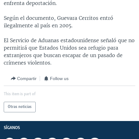
enfrenta deportación.
MULTIMEDIA
VENEZUELA
NICARAGUA
ECONOMÍA
PROGRAMAS TV
BRASIL
ENTRETENIMIENTO Y CULTURA
VIDEOS
Según el documento, Guevara Cerritos entró
ilegalmente al país en 2005.
RADIO
TECNOLOGÍA
FOTOGRAFÍA
EL MUNDO AL DÍA
DIRECT
DEPORTES
AUDIOS
FORO INTERAMERICANO
AVANCE INFORMATIVO
El Servicio de Aduanas estadounidense señaló que no
permitirá que Estados Unidos sea refugio para
DOCUMENTALES DE LA VOA
CIENCIA Y SALUD
VISIÓN 360
AUDIONOTICIAS
extranjeros que buscan escapar de un pasado de
LAS CLAVES
BUENOS DÍAS AMÉRICA
crímenes violentos.
Learning English
PANORAMA
ESTADOS UNIDOS AL DÍA
Compartir
Follow us
SÍGANOS
EL MUNDO AL DÍA [RADIO]
This item is part of
FORO [RADIO]
DEPORTIVO INTERNACIONAL
Otras noticias
Idiomas
NOTA ECONÓMICA
SÍGANOS
ENTRETENIMIENTO