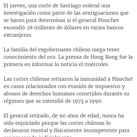
El jueves, una corte de Santiago ordenó una
MULTIMEDIA
VENEZUELA
NICARAGUA
ECONOMÍA
investigación como parte de las averiguaciones que
PROGRAMAS TV
BRASIL
ENTRETENIMIENTO Y CULTURA
VIDEOS
se hacen para determinar si el general Pinochet
escondió 28 millones de dólares en varios bancos
RADIO
TECNOLOGÍA
FOTOGRAFÍA
EL MUNDO AL DÍA
extranjeros.
DIRECT
DEPORTES
AUDIOS
FORO INTERAMERICANO
AVANCE INFORMATIVO
La familia del exgobernante chileno niega tener
DOCUMENTALES DE LA VOA
CIENCIA Y SALUD
VISIÓN 360
AUDIONOTICIAS
conocimiento del oro. La prensa de Hong Kong fue la
LAS CLAVES
BUENOS DÍAS AMÉRICA
primera en informar la noticia el miércoles.
Learning English
PANORAMA
ESTADOS UNIDOS AL DÍA
Las cortes chilenas retiraron la inmunidad a Pinochet
SÍGANOS
EL MUNDO AL DÍA [RADIO]
en casos relacionados con evasión de impuestos y
abusos de derechos humanos cometidos durante su
FORO [RADIO]
régimen que se extendió de 1973 a 1990.
DEPORTIVO INTERNACIONAL
Idiomas
El general retirado, de 90 años de edad, nunca ha
NOTA ECONÓMICA
sido enjuiciado porque las cortes chilenas lo
ENTRETENIMIENTO
declararon mental y físicamente incompetente para