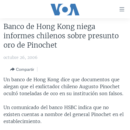
Enlaces
para
accesibilidad
Banco de Hong Kong niega
Salte
AMÉRICA DEL NORTE
informes chilenos sobre presunto
al
ELECCIONES EEUU 2024
EEUU
oro de Pinochet
contenido
principal
VOA VERIFICA
MÉXICO
ELECCIONES EEUU
octubre 26, 2006
Salte
AMÉRICA LATINA
HAITÍ
VOTO DIVIDIDO
VOA VERIFICA UCRANIA/RUSIA
al
Compartir
navegador
CHINA EN AMÉRICA LATINA
VOA VERIFICA INMIGRACIÓN
ARGENTINA
Un banco de Hong Kong dice que documentos que
principal
CENTROAMÉRICA
VOA VERIFICA AMÉRICA LATINA
BOLIVIA
alegan que el exdictador chileno Augusto Pinochet
Salte
ocultó toneladas de oro en su institución son falsos.
a
OTRAS SECCIONES
COLOMBIA
COSTA RICA
búsqueda
ESPECIALES DE LA VOA
CHILE
EL SALVADOR
INMIGRACIÓN
Un comunicado del banco HSBC indica que no
existen cuentas a nombre del general Pinochet en el
LIBERTAD DE PRENSA
PERÚ
GUATEMALA
LIBERTAD DE PRENSA
establecimiento.
UCRANIA
ECUADOR
HONDURAS
MUNDO