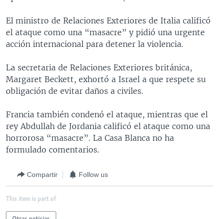
MULTIMEDIA
VENEZUELA
NICARAGUA
ECONOMÍA
El ministro de Relaciones Exteriores de Italia calificó
PROGRAMAS TV
BRASIL
ENTRETENIMIENTO Y CULTURA
VIDEOS
el ataque como una “masacre” y pidió una urgente
acción internacional para detener la violencia.
RADIO
TECNOLOGÍA
FOTOGRAFÍA
EL MUNDO AL DÍA
DIRECT
DEPORTES
AUDIOS
FORO INTERAMERICANO
AVANCE INFORMATIVO
La secretaria de Relaciones Exteriores británica,
Margaret Beckett, exhortó a Israel a que respete su
DOCUMENTALES DE LA VOA
CIENCIA Y SALUD
VISIÓN 360
AUDIONOTICIAS
obligación de evitar daños a civiles.
LAS CLAVES
BUENOS DÍAS AMÉRICA
Learning English
Francia también condenó el ataque, mientras que el
PANORAMA
ESTADOS UNIDOS AL DÍA
rey Abdullah de Jordania calificó el ataque como una
SÍGANOS
EL MUNDO AL DÍA [RADIO]
horrorosa “masacre”. La Casa Blanca no ha
formulado comentarios.
FORO [RADIO]
DEPORTIVO INTERNACIONAL
Compartir
Follow us
Idiomas
NOTA ECONÓMICA
This item is part of
ENTRETENIMIENTO