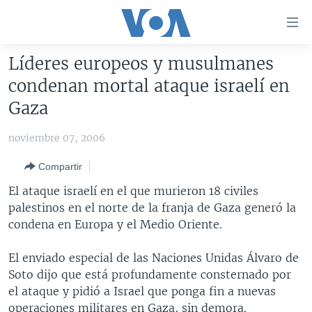
Enlaces
para
accesibilidad
Líderes europeos y musulmanes
Salte
AMÉRICA DEL NORTE
condenan mortal ataque israelí en
al
ELECCIONES EEUU 2024
EEUU
Gaza
contenido
principal
VOA VERIFICA
MÉXICO
ELECCIONES EEUU
noviembre 07, 2006
Salte
AMÉRICA LATINA
HAITÍ
VOTO DIVIDIDO
VOA VERIFICA UCRANIA/RUSIA
al
Compartir
navegador
CHINA EN AMÉRICA LATINA
VOA VERIFICA INMIGRACIÓN
ARGENTINA
El ataque israelí en el que murieron 18 civiles
principal
CENTROAMÉRICA
VOA VERIFICA AMÉRICA LATINA
BOLIVIA
palestinos en el norte de la franja de Gaza generó la
Salte
condena en Europa y el Medio Oriente.
a
OTRAS SECCIONES
COLOMBIA
COSTA RICA
búsqueda
ESPECIALES DE LA VOA
CHILE
EL SALVADOR
INMIGRACIÓN
El enviado especial de las Naciones Unidas Álvaro de
Soto dijo que está profundamente consternado por
LIBERTAD DE PRENSA
PERÚ
GUATEMALA
LIBERTAD DE PRENSA
el ataque y pidió a Israel que ponga fin a nuevas
UCRANIA
ECUADOR
HONDURAS
MUNDO
operaciones militares en Gaza, sin demora.