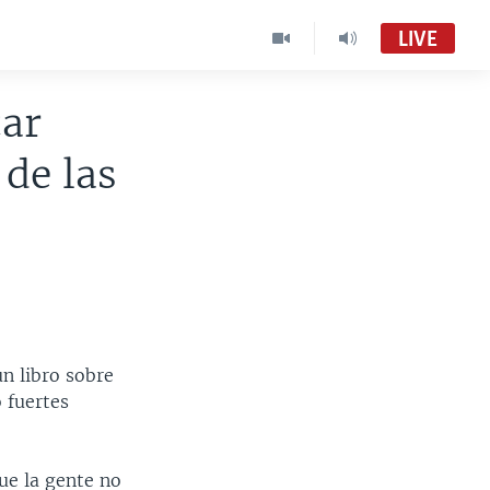
LIVE
car
 de las
un libro sobre
 fuertes
ue la gente no