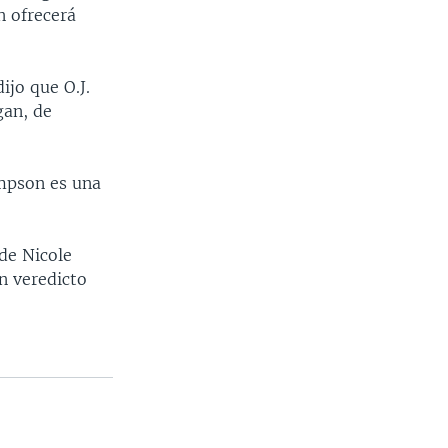
n ofrecerá
jo que O.J.
gan, de
impson es una
de Nicole
n veredicto