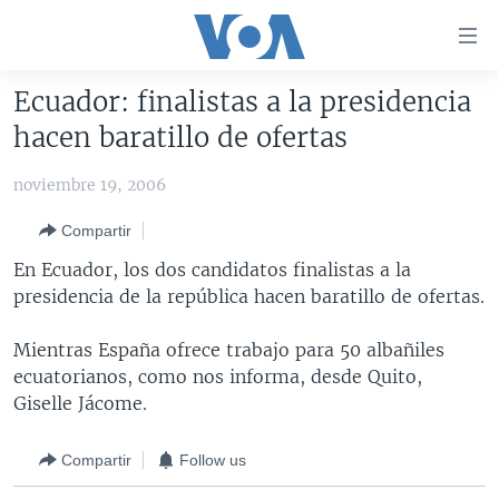
Enlaces
para
accesibilidad
Ecuador: finalistas a la presidencia
Salte
AMÉRICA DEL NORTE
hacen baratillo de ofertas
al
ELECCIONES EEUU 2024
EEUU
contenido
noviembre 19, 2006
principal
VOA VERIFICA
MÉXICO
ELECCIONES EEUU
Salte
Compartir
AMÉRICA LATINA
HAITÍ
VOTO DIVIDIDO
VOA VERIFICA UCRANIA/RUSIA
al
En Ecuador, los dos candidatos finalistas a la
navegador
CHINA EN AMÉRICA LATINA
VOA VERIFICA INMIGRACIÓN
ARGENTINA
presidencia de la república hacen baratillo de ofertas.
principal
CENTROAMÉRICA
VOA VERIFICA AMÉRICA LATINA
BOLIVIA
Salte
Mientras España ofrece trabajo para 50 albañiles
a
OTRAS SECCIONES
COLOMBIA
COSTA RICA
ecuatorianos, como nos informa, desde Quito,
búsqueda
ESPECIALES DE LA VOA
CHILE
EL SALVADOR
INMIGRACIÓN
Giselle Jácome.
LIBERTAD DE PRENSA
PERÚ
GUATEMALA
LIBERTAD DE PRENSA
Compartir
Follow us
UCRANIA
ECUADOR
HONDURAS
MUNDO