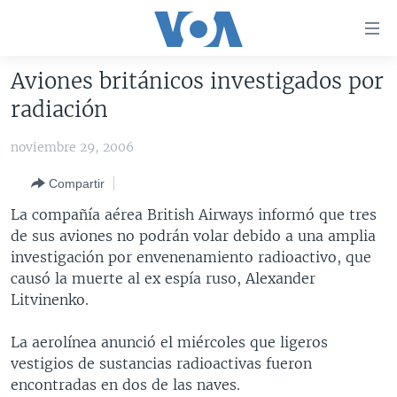
Enlaces
para
accesibilidad
Aviones británicos investigados por
Salte
AMÉRICA DEL NORTE
radiación
al
ELECCIONES EEUU 2024
EEUU
contenido
noviembre 29, 2006
principal
VOA VERIFICA
MÉXICO
ELECCIONES EEUU
Salte
Compartir
AMÉRICA LATINA
HAITÍ
VOTO DIVIDIDO
VOA VERIFICA UCRANIA/RUSIA
al
La compañía aérea British Airways informó que tres
navegador
CHINA EN AMÉRICA LATINA
VOA VERIFICA INMIGRACIÓN
ARGENTINA
de sus aviones no podrán volar debido a una amplia
principal
CENTROAMÉRICA
VOA VERIFICA AMÉRICA LATINA
BOLIVIA
investigación por envenenamiento radioactivo, que
Salte
causó la muerte al ex espía ruso, Alexander
a
OTRAS SECCIONES
COLOMBIA
COSTA RICA
Litvinenko.
búsqueda
ESPECIALES DE LA VOA
CHILE
EL SALVADOR
INMIGRACIÓN
La aerolínea anunció el miércoles que ligeros
LIBERTAD DE PRENSA
PERÚ
GUATEMALA
LIBERTAD DE PRENSA
vestigios de sustancias radioactivas fueron
UCRANIA
ECUADOR
HONDURAS
MUNDO
encontradas en dos de las naves.