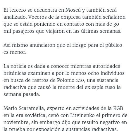
MULTIMEDIA
VENEZUELA
NICARAGUA
ECONOMÍA
El tercero se encuentra en Moscú y también será
PROGRAMAS TV
BRASIL
ENTRETENIMIENTO Y CULTURA
VIDEOS
analizado. Voceros de la empresa también señalaron
que se están poniendo en contacto con mas de 30
RADIO
TECNOLOGÍA
FOTOGRAFÍA
EL MUNDO AL DÍA
mil pasajeros que viajaron en las últimas semanas.
DIRECT
DEPORTES
AUDIOS
FORO INTERAMERICANO
AVANCE INFORMATIVO
Así mismo anunciaron que el riesgo para el público
DOCUMENTALES DE LA VOA
CIENCIA Y SALUD
VISIÓN 360
AUDIONOTICIAS
es menor.
LAS CLAVES
BUENOS DÍAS AMÉRICA
Learning English
La noticia es dada a conocer mientras autoridades
PANORAMA
ESTADOS UNIDOS AL DÍA
británicas examinan a por lo menos ocho individuos
SÍGANOS
EL MUNDO AL DÍA [RADIO]
en busca de rastros de Polonio 210, una sustancia
radiactiva que causó la muerte del ex espía ruso la
FORO [RADIO]
semana pasada.
DEPORTIVO INTERNACIONAL
Idiomas
Mario Scaramella, experto en actividades de la KGB
NOTA ECONÓMICA
en la era soviética, cenó con Litvinenko el primero de
ENTRETENIMIENTO
noviembre, sin embargo dijo que resulto negativo en
la prueba por exposición a sustancias radiactivas.