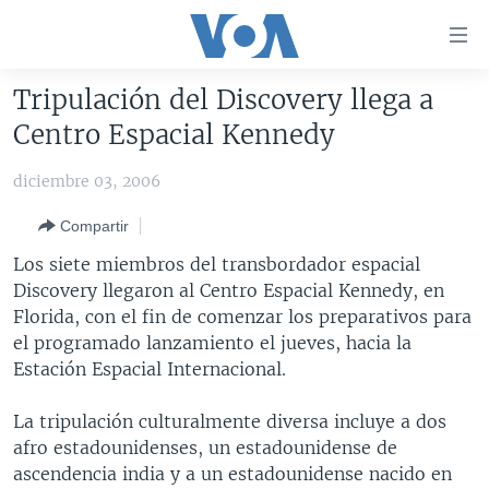
Enlaces
para
accesibilidad
Tripulación del Discovery llega a
Salte
AMÉRICA DEL NORTE
Centro Espacial Kennedy
al
ELECCIONES EEUU 2024
EEUU
contenido
diciembre 03, 2006
principal
VOA VERIFICA
MÉXICO
ELECCIONES EEUU
Salte
Compartir
AMÉRICA LATINA
HAITÍ
VOTO DIVIDIDO
VOA VERIFICA UCRANIA/RUSIA
al
Los siete miembros del transbordador espacial
navegador
CHINA EN AMÉRICA LATINA
VOA VERIFICA INMIGRACIÓN
ARGENTINA
Discovery llegaron al Centro Espacial Kennedy, en
principal
CENTROAMÉRICA
VOA VERIFICA AMÉRICA LATINA
BOLIVIA
Florida, con el fin de comenzar los preparativos para
Salte
el programado lanzamiento el jueves, hacia la
a
OTRAS SECCIONES
COLOMBIA
COSTA RICA
Estación Espacial Internacional.
búsqueda
ESPECIALES DE LA VOA
CHILE
EL SALVADOR
INMIGRACIÓN
La tripulación culturalmente diversa incluye a dos
LIBERTAD DE PRENSA
PERÚ
GUATEMALA
LIBERTAD DE PRENSA
afro estadounidenses, un estadounidense de
UCRANIA
ECUADOR
HONDURAS
MUNDO
ascendencia india y a un estadounidense nacido en