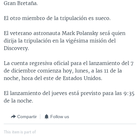
Gran Bretaña.
MULTIMEDIA
VENEZUELA
NICARAGUA
ECONOMÍA
PROGRAMAS TV
BRASIL
ENTRETENIMIENTO Y CULTURA
VIDEOS
El otro miembro de la tripulación es sueco.
RADIO
TECNOLOGÍA
FOTOGRAFÍA
EL MUNDO AL DÍA
El veterano astronauta Mark Polansky será quien
DIRECT
DEPORTES
AUDIOS
FORO INTERAMERICANO
AVANCE INFORMATIVO
dirija la tripulación en la vigésima misión del
Discovery.
DOCUMENTALES DE LA VOA
CIENCIA Y SALUD
VISIÓN 360
AUDIONOTICIAS
LAS CLAVES
BUENOS DÍAS AMÉRICA
La cuenta regresiva oficial para el lanzamiento del 7
Learning English
de diciembre comienza hoy, lunes, a las 11 de la
PANORAMA
ESTADOS UNIDOS AL DÍA
noche, hora del este de Estados Unidos.
SÍGANOS
EL MUNDO AL DÍA [RADIO]
El lanzamiento del jueves está previsto para las 9:35
FORO [RADIO]
de la noche.
DEPORTIVO INTERNACIONAL
Idiomas
Compartir
Follow us
NOTA ECONÓMICA
ENTRETENIMIENTO
This item is part of