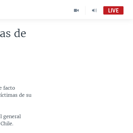
LIVE
as de
e facto
íctimas de su
l general
Chile.