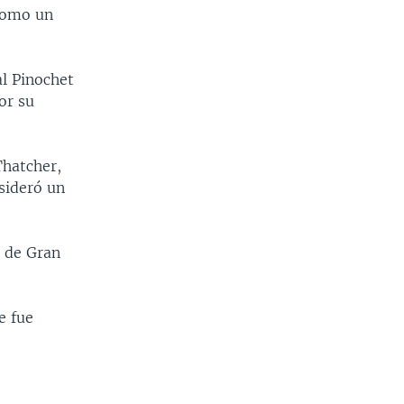
 como un
l Pinochet
or su
Thatcher,
nsideró un
a de Gran
e fue