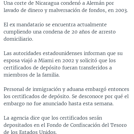
Una corte de Nicaragua condenó a Alemán por
MULTIMEDIA
VENEZUELA
NICARAGUA
ECONOMÍA
lavado de dinero y malversación de fondos, en 2003.
PROGRAMAS TV
BRASIL
ENTRETENIMIENTO Y CULTURA
VIDEOS
El ex mandatario se encuentra actualmente
RADIO
TECNOLOGÍA
FOTOGRAFÍA
EL MUNDO AL DÍA
cumpliendo una condena de 20 años de arresto
DIRECT
DEPORTES
AUDIOS
FORO INTERAMERICANO
AVANCE INFORMATIVO
domiciliario.
DOCUMENTALES DE LA VOA
CIENCIA Y SALUD
VISIÓN 360
AUDIONOTICIAS
Las autoridades estadounidenses informan que su
LAS CLAVES
BUENOS DÍAS AMÉRICA
esposa viajó a Miami en 2002 y solicitó que los
Learning English
certificados de depósito fueran transferidos a
PANORAMA
ESTADOS UNIDOS AL DÍA
miembros de la familia.
SÍGANOS
EL MUNDO AL DÍA [RADIO]
Personal de inmigración y aduana embargó entonces
FORO [RADIO]
los certificados de depósito. Se desconoce por qué el
DEPORTIVO INTERNACIONAL
embargo no fue anunciado hasta esta semana.
Idiomas
NOTA ECONÓMICA
La agencia dice que los certificados serán
ENTRETENIMIENTO
depositados en el Fondo de Confiscación del Tesoro
de los Estados Unidos.