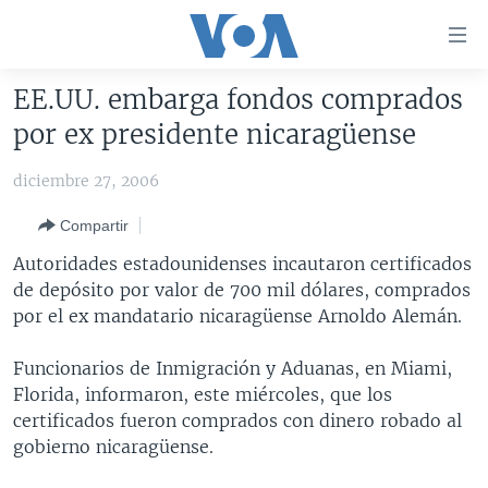
Enlaces
para
accesibilidad
EE.UU. embarga fondos comprados
Salte
AMÉRICA DEL NORTE
por ex presidente nicaragüense
al
ELECCIONES EEUU 2024
EEUU
contenido
diciembre 27, 2006
principal
VOA VERIFICA
MÉXICO
ELECCIONES EEUU
Salte
Compartir
AMÉRICA LATINA
HAITÍ
VOTO DIVIDIDO
VOA VERIFICA UCRANIA/RUSIA
al
Autoridades estadounidenses incautaron certificados
navegador
CHINA EN AMÉRICA LATINA
VOA VERIFICA INMIGRACIÓN
ARGENTINA
de depósito por valor de 700 mil dólares, comprados
principal
CENTROAMÉRICA
VOA VERIFICA AMÉRICA LATINA
BOLIVIA
por el ex mandatario nicaragüense Arnoldo Alemán.
Salte
a
OTRAS SECCIONES
COLOMBIA
COSTA RICA
Funcionarios de Inmigración y Aduanas, en Miami,
búsqueda
ESPECIALES DE LA VOA
CHILE
EL SALVADOR
INMIGRACIÓN
Florida, informaron, este miércoles, que los
certificados fueron comprados con dinero robado al
LIBERTAD DE PRENSA
PERÚ
GUATEMALA
LIBERTAD DE PRENSA
gobierno nicaragüense.
UCRANIA
ECUADOR
HONDURAS
MUNDO