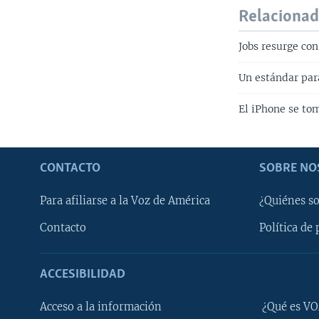
Relaciona
Jobs resurge con
Un estándar para
El iPhone se to
CONTACTO
SOBRE NO
Para afiliarse a la Voz de América
¿Quiénes s
Contacto
Política de 
ACCESIBILIDAD
Learning English
Acceso a la información
¿Qué es VO