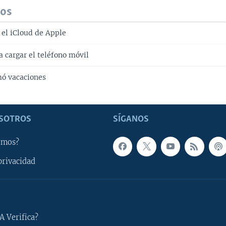
dos
 el iCloud de Apple
 cargar el teléfono móvil
mó vacaciones
SOTROS
SÍGANOS
omos?
privacidad
A Verifica?