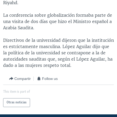
Riyahd.
MULTIMEDIA
VENEZUELA
NICARAGUA
ECONOMÍA
PROGRAMAS TV
BRASIL
ENTRETENIMIENTO Y CULTURA
VIDEOS
La conferencia sobre globalización formaba parte de
una visita de dos días que hizo el Ministro español a
RADIO
TECNOLOGÍA
FOTOGRAFÍA
EL MUNDO AL DÍA
Arabia Saudita.
DIRECT
DEPORTES
AUDIOS
FORO INTERAMERICANO
AVANCE INFORMATIVO
Directivos de la universidad dijeron que la institución
DOCUMENTALES DE LA VOA
CIENCIA Y SALUD
VISIÓN 360
AUDIONOTICIAS
es estrictamente masculina. López Aguilar dijo que
LAS CLAVES
BUENOS DÍAS AMÉRICA
la política de la universidad se contrapone a la de
Learning English
autoridades sauditas que, según el López Aguilar, ha
PANORAMA
ESTADOS UNIDOS AL DÍA
dado a las mujeres respeto total.
SÍGANOS
EL MUNDO AL DÍA [RADIO]
Compartir
Follow us
FORO [RADIO]
DEPORTIVO INTERNACIONAL
This item is part of
Idiomas
NOTA ECONÓMICA
Otras noticias
ENTRETENIMIENTO