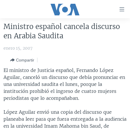
Enlaces
para
accesibilidad
Ministro español cancela discurso
Salte
AMÉRICA DEL NORTE
en Arabia Saudita
al
ELECCIONES EEUU 2024
EEUU
contenido
enero 15, 2007
principal
VOA VERIFICA
MÉXICO
ELECCIONES EEUU
Salte
Compartir
AMÉRICA LATINA
HAITÍ
VOTO DIVIDIDO
VOA VERIFICA UCRANIA/RUSIA
al
El ministro de Justicia español, Fernando López
navegador
CHINA EN AMÉRICA LATINA
VOA VERIFICA INMIGRACIÓN
ARGENTINA
Aguilar, canceló un discurso que debía pronunciar en
principal
CENTROAMÉRICA
VOA VERIFICA AMÉRICA LATINA
BOLIVIA
una universidad saudita el lunes, porque la
Salte
institución prohibió el ingreso de cuatro mujeres
a
OTRAS SECCIONES
COLOMBIA
COSTA RICA
periodistas que lo acompañaban.
búsqueda
ESPECIALES DE LA VOA
CHILE
EL SALVADOR
INMIGRACIÓN
López Aguilar envió una copia del discurso que
LIBERTAD DE PRENSA
PERÚ
GUATEMALA
LIBERTAD DE PRENSA
planeaba leer para que fuera entregada a la audiencia
UCRANIA
ECUADOR
HONDURAS
MUNDO
en la universidad Imam Mahoma bin Saud, de