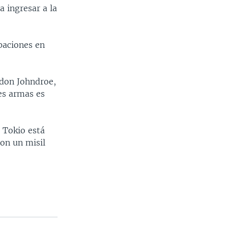
a ingresar a la
paciones en
rdon Johndroe,
es armas es
e Tokio está
con un misil