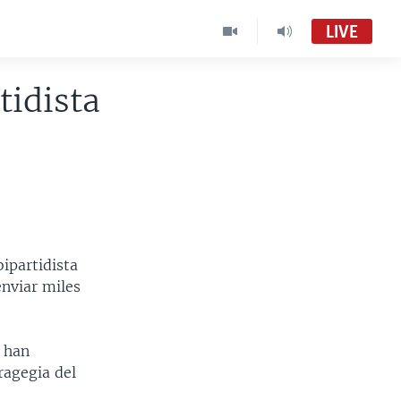
LIVE
tidista
ipartidista
enviar miles
n han
ragegia del