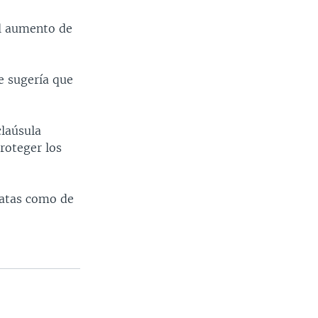
el aumento de
e sugería que
claúsula
roteger los
ratas como de