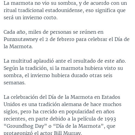
La marmota no vio su sombra, y de acuerdo con un
MULTIMEDIA
VENEZUELA
NICARAGUA
ECONOMÍA
ritual tradicional estadounidense, eso significa que
PROGRAMAS TV
BRASIL
ENTRETENIMIENTO Y CULTURA
VIDEOS
será un invierno corto.
RADIO
TECNOLOGÍA
FOTOGRAFÍA
EL MUNDO AL DÍA
Cada año, miles de personas se reúnen en
DIRECT
DEPORTES
AUDIOS
FORO INTERAMERICANO
AVANCE INFORMATIVO
Punxsutawney el 2 de febrero para celebrar el Día de
la Marmota.
DOCUMENTALES DE LA VOA
CIENCIA Y SALUD
VISIÓN 360
AUDIONOTICIAS
LAS CLAVES
BUENOS DÍAS AMÉRICA
La multitud aplaudió ante el resultado de este año.
Learning English
Según la tradición, si la marmota hubiera visto su
PANORAMA
ESTADOS UNIDOS AL DÍA
sombra, el invierno hubiera durado otras seis
SÍGANOS
EL MUNDO AL DÍA [RADIO]
semanas.
FORO [RADIO]
La celebración del Día de la Marmota en Estados
DEPORTIVO INTERNACIONAL
Unidos es una tradición alemana de hace muchos
Idiomas
siglos, pero ha crecido en popularidad en años
NOTA ECONÓMICA
recientes, en parte debido a la película de 1993
ENTRETENIMIENTO
“Groundhog Day” o “Día de la Marmota”, que
protagonizó el actor Bill Murray.