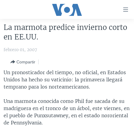
Enlaces
para
accesibilidad
La marmota predice invierno corto
Salte
AMÉRICA DEL NORTE
en EE.UU.
al
ELECCIONES EEUU 2024
EEUU
contenido
febrero 01, 2007
principal
VOA VERIFICA
MÉXICO
ELECCIONES EEUU
Salte
Compartir
AMÉRICA LATINA
HAITÍ
VOTO DIVIDIDO
VOA VERIFICA UCRANIA/RUSIA
al
Un pronosticador del tiempo, no oficial, en Estados
navegador
CHINA EN AMÉRICA LATINA
VOA VERIFICA INMIGRACIÓN
ARGENTINA
Unidos ha hecho su vaticinio: la primavera llegará
principal
CENTROAMÉRICA
VOA VERIFICA AMÉRICA LATINA
BOLIVIA
temprano para los norteamericanos.
Salte
a
OTRAS SECCIONES
COLOMBIA
COSTA RICA
Una marmota conocida como Phil fue sacada de su
búsqueda
ESPECIALES DE LA VOA
CHILE
EL SALVADOR
INMIGRACIÓN
madriguera en el tronco de un árbol, este viernes, en
el pueblo de Punxsutawney, en el estado nororiental
LIBERTAD DE PRENSA
PERÚ
GUATEMALA
LIBERTAD DE PRENSA
de Pennsylvania.
UCRANIA
ECUADOR
HONDURAS
MUNDO