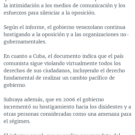
la intimidación a los medios de comunicación y los
MULTIMEDIA
VENEZUELA
NICARAGUA
ECONOMÍA
esfuerzos para silenciar a la oposición.
PROGRAMAS TV
BRASIL
ENTRETENIMIENTO Y CULTURA
VIDEOS
Según el informe, el gobierno venezolano continua
RADIO
TECNOLOGÍA
FOTOGRAFÍA
EL MUNDO AL DÍA
hostigando a la oposición y a las organizaciones no-
DIRECT
DEPORTES
AUDIOS
FORO INTERAMERICANO
AVANCE INFORMATIVO
gubernamentales.
DOCUMENTALES DE LA VOA
CIENCIA Y SALUD
VISIÓN 360
AUDIONOTICIAS
En cuanto a Cuba, el documento indica que el país
LAS CLAVES
BUENOS DÍAS AMÉRICA
comunista sigue violando virtualmente todos los
Learning English
derechos de sus ciudadanos, incluyendo el derecho
PANORAMA
ESTADOS UNIDOS AL DÍA
fundamental de realizar un cambio pacífico de
SÍGANOS
EL MUNDO AL DÍA [RADIO]
gobierno.
FORO [RADIO]
Subraya además, que en 2006 el gobierno
DEPORTIVO INTERNACIONAL
incrementó su hostigamiento hacia los disidentes y a
Idiomas
otras personas consideradas como una amenaza para
NOTA ECONÓMICA
el régimen.
ENTRETENIMIENTO