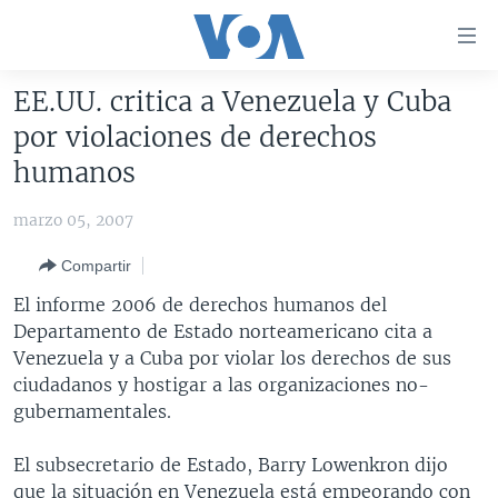
Enlaces
para
accesibilidad
EE.UU. critica a Venezuela y Cuba
Salte
AMÉRICA DEL NORTE
por violaciones de derechos
al
ELECCIONES EEUU 2024
EEUU
humanos
contenido
principal
VOA VERIFICA
MÉXICO
ELECCIONES EEUU
marzo 05, 2007
Salte
AMÉRICA LATINA
HAITÍ
VOTO DIVIDIDO
VOA VERIFICA UCRANIA/RUSIA
al
Compartir
navegador
CHINA EN AMÉRICA LATINA
VOA VERIFICA INMIGRACIÓN
ARGENTINA
El informe 2006 de derechos humanos del
principal
CENTROAMÉRICA
VOA VERIFICA AMÉRICA LATINA
BOLIVIA
Departamento de Estado norteamericano cita a
Salte
Venezuela y a Cuba por violar los derechos de sus
a
OTRAS SECCIONES
COLOMBIA
COSTA RICA
ciudadanos y hostigar a las organizaciones no-
búsqueda
ESPECIALES DE LA VOA
CHILE
EL SALVADOR
INMIGRACIÓN
gubernamentales.
LIBERTAD DE PRENSA
PERÚ
GUATEMALA
LIBERTAD DE PRENSA
El subsecretario de Estado, Barry Lowenkron dijo
UCRANIA
ECUADOR
HONDURAS
MUNDO
que la situación en Venezuela está empeorando con