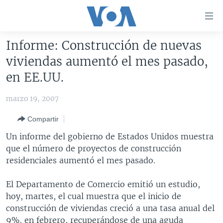
Enlaces
para
accesibilidad
Informe: Construcción de nuevas
Salte
AMÉRICA DEL NORTE
viviendas aumentó el mes pasado,
al
ELECCIONES EEUU 2024
EEUU
en EE.UU.
contenido
principal
VOA VERIFICA
MÉXICO
ELECCIONES EEUU
marzo 19, 2007
Salte
AMÉRICA LATINA
HAITÍ
VOTO DIVIDIDO
VOA VERIFICA UCRANIA/RUSIA
al
Compartir
navegador
CHINA EN AMÉRICA LATINA
VOA VERIFICA INMIGRACIÓN
ARGENTINA
Un informe del gobierno de Estados Unidos muestra
principal
CENTROAMÉRICA
VOA VERIFICA AMÉRICA LATINA
BOLIVIA
que el número de proyectos de construcción
Salte
residenciales aumentó el mes pasado.
a
OTRAS SECCIONES
COLOMBIA
COSTA RICA
búsqueda
ESPECIALES DE LA VOA
CHILE
EL SALVADOR
INMIGRACIÓN
El Departamento de Comercio emitió un estudio,
hoy, martes, el cual muestra que el inicio de
LIBERTAD DE PRENSA
PERÚ
GUATEMALA
LIBERTAD DE PRENSA
construcción de viviendas creció a una tasa anual del
UCRANIA
ECUADOR
HONDURAS
MUNDO
9%, en febrero, recuperándose de una aguda