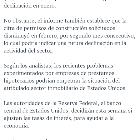
declinación en enero.
MULTIMEDIA
VENEZUELA
NICARAGUA
ECONOMÍA
PROGRAMAS TV
BRASIL
ENTRETENIMIENTO Y CULTURA
VIDEOS
No obstante, el informe también establece que la
cifra de permisos de construcción solicitados
RADIO
TECNOLOGÍA
FOTOGRAFÍA
EL MUNDO AL DÍA
disminuyó en febrero, por segundo mes consecutivo,
DIRECT
DEPORTES
AUDIOS
FORO INTERAMERICANO
AVANCE INFORMATIVO
lo cual podría indicar una futura declinación en la
actividad del sector.
DOCUMENTALES DE LA VOA
CIENCIA Y SALUD
VISIÓN 360
AUDIONOTICIAS
LAS CLAVES
BUENOS DÍAS AMÉRICA
Según los analistas, los recientes problemas
Learning English
experimentados por empresas de préstamos
PANORAMA
ESTADOS UNIDOS AL DÍA
hipotecarios podrían empeorar la situación del
SÍGANOS
EL MUNDO AL DÍA [RADIO]
atribulado sector inmobiliario de Estados Unidos.
FORO [RADIO]
Las autoridades de la Reserva Federal, el banco
DEPORTIVO INTERNACIONAL
central de Estados Unidos, decidirán esta semana si
Idiomas
ajustan las tasas de interés, para ayudar a la
NOTA ECONÓMICA
economía.
ENTRETENIMIENTO