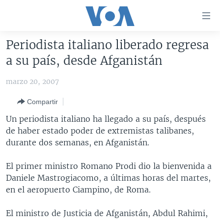
Enlaces
para
accesibilidad
Periodista italiano liberado regresa
Salte
AMÉRICA DEL NORTE
a su país, desde Afganistán
al
ELECCIONES EEUU 2024
EEUU
contenido
marzo 20, 2007
principal
VOA VERIFICA
MÉXICO
ELECCIONES EEUU
Salte
Compartir
AMÉRICA LATINA
HAITÍ
VOTO DIVIDIDO
VOA VERIFICA UCRANIA/RUSIA
al
Un periodista italiano ha llegado a su país, después
navegador
CHINA EN AMÉRICA LATINA
VOA VERIFICA INMIGRACIÓN
ARGENTINA
de haber estado poder de extremistas talibanes,
principal
CENTROAMÉRICA
VOA VERIFICA AMÉRICA LATINA
BOLIVIA
durante dos semanas, en Afganistán.
Salte
a
OTRAS SECCIONES
COLOMBIA
COSTA RICA
El primer ministro Romano Prodi dio la bienvenida a
búsqueda
ESPECIALES DE LA VOA
CHILE
EL SALVADOR
INMIGRACIÓN
Daniele Mastrogiacomo, a últimas horas del martes,
en el aeropuerto Ciampino, de Roma.
LIBERTAD DE PRENSA
PERÚ
GUATEMALA
LIBERTAD DE PRENSA
UCRANIA
ECUADOR
HONDURAS
MUNDO
El ministro de Justicia de Afganistán, Abdul Rahimi,