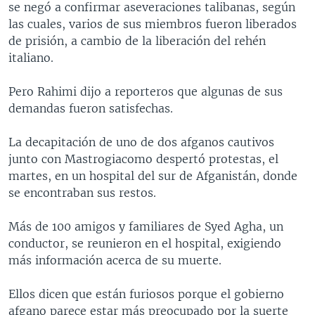
se negó a confirmar aseveraciones talibanas, según
MULTIMEDIA
VENEZUELA
NICARAGUA
ECONOMÍA
las cuales, varios de sus miembros fueron liberados
PROGRAMAS TV
BRASIL
ENTRETENIMIENTO Y CULTURA
VIDEOS
de prisión, a cambio de la liberación del rehén
italiano.
RADIO
TECNOLOGÍA
FOTOGRAFÍA
EL MUNDO AL DÍA
DIRECT
DEPORTES
AUDIOS
FORO INTERAMERICANO
AVANCE INFORMATIVO
Pero Rahimi dijo a reporteros que algunas de sus
demandas fueron satisfechas.
DOCUMENTALES DE LA VOA
CIENCIA Y SALUD
VISIÓN 360
AUDIONOTICIAS
LAS CLAVES
BUENOS DÍAS AMÉRICA
La decapitación de uno de dos afganos cautivos
Learning English
junto con Mastrogiacomo despertó protestas, el
PANORAMA
ESTADOS UNIDOS AL DÍA
martes, en un hospital del sur de Afganistán, donde
SÍGANOS
EL MUNDO AL DÍA [RADIO]
se encontraban sus restos.
FORO [RADIO]
Más de 100 amigos y familiares de Syed Agha, un
DEPORTIVO INTERNACIONAL
conductor, se reunieron en el hospital, exigiendo
Idiomas
más información acerca de su muerte.
NOTA ECONÓMICA
ENTRETENIMIENTO
Ellos dicen que están furiosos porque el gobierno
afgano parece estar más preocupado por la suerte