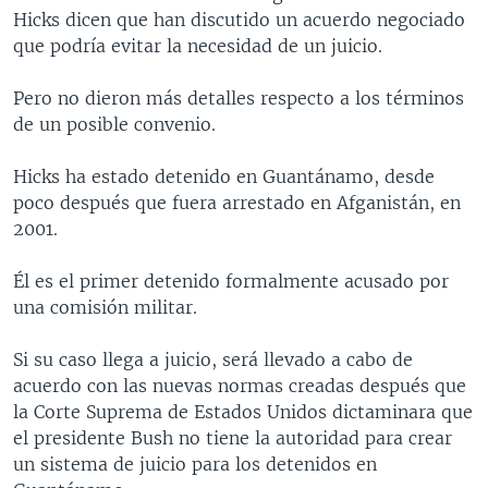
Hicks dicen que han discutido un acuerdo negociado
MULTIMEDIA
VENEZUELA
NICARAGUA
ECONOMÍA
que podría evitar la necesidad de un juicio.
PROGRAMAS TV
BRASIL
ENTRETENIMIENTO Y CULTURA
VIDEOS
Pero no dieron más detalles respecto a los términos
RADIO
TECNOLOGÍA
FOTOGRAFÍA
EL MUNDO AL DÍA
de un posible convenio.
DIRECT
DEPORTES
AUDIOS
FORO INTERAMERICANO
AVANCE INFORMATIVO
Hicks ha estado detenido en Guantánamo, desde
DOCUMENTALES DE LA VOA
CIENCIA Y SALUD
VISIÓN 360
AUDIONOTICIAS
poco después que fuera arrestado en Afganistán, en
LAS CLAVES
BUENOS DÍAS AMÉRICA
2001.
Learning English
PANORAMA
ESTADOS UNIDOS AL DÍA
Él es el primer detenido formalmente acusado por
SÍGANOS
EL MUNDO AL DÍA [RADIO]
una comisión militar.
FORO [RADIO]
Si su caso llega a juicio, será llevado a cabo de
DEPORTIVO INTERNACIONAL
acuerdo con las nuevas normas creadas después que
Idiomas
la Corte Suprema de Estados Unidos dictaminara que
NOTA ECONÓMICA
el presidente Bush no tiene la autoridad para crear
ENTRETENIMIENTO
un sistema de juicio para los detenidos en