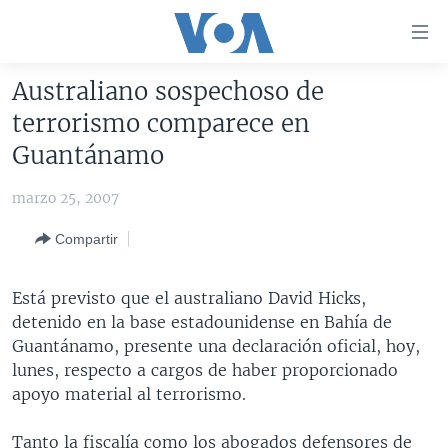
Enlaces
para
accesibilidad
Australiano sospechoso de
Salte
AMÉRICA DEL NORTE
terrorismo comparece en
al
ELECCIONES EEUU 2024
EEUU
Guantánamo
contenido
principal
VOA VERIFICA
MÉXICO
ELECCIONES EEUU
marzo 25, 2007
Salte
AMÉRICA LATINA
HAITÍ
VOTO DIVIDIDO
VOA VERIFICA UCRANIA/RUSIA
al
Compartir
navegador
CHINA EN AMÉRICA LATINA
VOA VERIFICA INMIGRACIÓN
ARGENTINA
principal
CENTROAMÉRICA
VOA VERIFICA AMÉRICA LATINA
BOLIVIA
Está previsto que el australiano David Hicks,
Salte
detenido en la base estadounidense en Bahía de
a
OTRAS SECCIONES
COLOMBIA
COSTA RICA
Guantánamo, presente una declaración oficial, hoy,
búsqueda
ESPECIALES DE LA VOA
CHILE
EL SALVADOR
INMIGRACIÓN
lunes, respecto a cargos de haber proporcionado
apoyo material al terrorismo.
LIBERTAD DE PRENSA
PERÚ
GUATEMALA
LIBERTAD DE PRENSA
UCRANIA
ECUADOR
HONDURAS
MUNDO
Tanto la fiscalía como los abogados defensores de