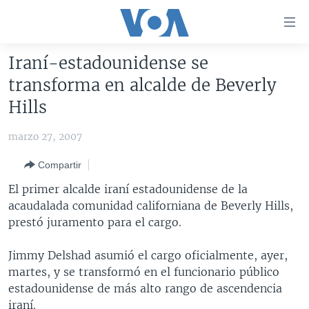
Enlaces
para
accesibilidad
Iraní-estadounidense se
Salte
AMÉRICA DEL NORTE
transforma en alcalde de Beverly
al
ELECCIONES EEUU 2024
EEUU
Hills
contenido
principal
VOA VERIFICA
MÉXICO
ELECCIONES EEUU
marzo 27, 2007
Salte
AMÉRICA LATINA
HAITÍ
VOTO DIVIDIDO
VOA VERIFICA UCRANIA/RUSIA
al
Compartir
navegador
CHINA EN AMÉRICA LATINA
VOA VERIFICA INMIGRACIÓN
ARGENTINA
El primer alcalde iraní estadounidense de la
principal
CENTROAMÉRICA
VOA VERIFICA AMÉRICA LATINA
BOLIVIA
acaudalada comunidad californiana de Beverly Hills,
Salte
prestó juramento para el cargo.
a
OTRAS SECCIONES
COLOMBIA
COSTA RICA
búsqueda
ESPECIALES DE LA VOA
CHILE
EL SALVADOR
INMIGRACIÓN
Jimmy Delshad asumió el cargo oficialmente, ayer,
martes, y se transformó en el funcionario público
LIBERTAD DE PRENSA
PERÚ
GUATEMALA
LIBERTAD DE PRENSA
estadounidense de más alto rango de ascendencia
UCRANIA
ECUADOR
HONDURAS
MUNDO
iraní.