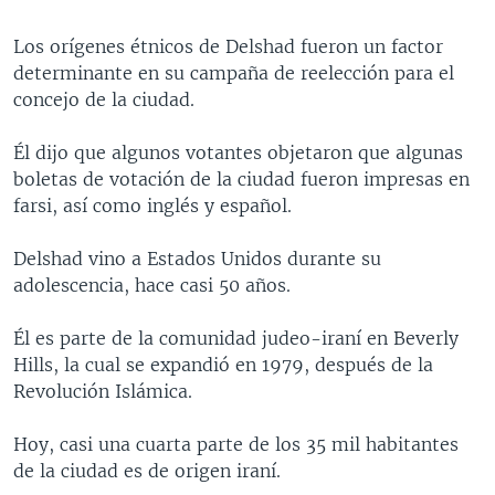
MULTIMEDIA
VENEZUELA
NICARAGUA
ECONOMÍA
Los orígenes étnicos de Delshad fueron un factor
PROGRAMAS TV
BRASIL
ENTRETENIMIENTO Y CULTURA
VIDEOS
determinante en su campaña de reelección para el
concejo de la ciudad.
RADIO
TECNOLOGÍA
FOTOGRAFÍA
EL MUNDO AL DÍA
DIRECT
DEPORTES
AUDIOS
FORO INTERAMERICANO
AVANCE INFORMATIVO
Él dijo que algunos votantes objetaron que algunas
boletas de votación de la ciudad fueron impresas en
DOCUMENTALES DE LA VOA
CIENCIA Y SALUD
VISIÓN 360
AUDIONOTICIAS
farsi, así como inglés y español.
LAS CLAVES
BUENOS DÍAS AMÉRICA
Learning English
Delshad vino a Estados Unidos durante su
PANORAMA
ESTADOS UNIDOS AL DÍA
adolescencia, hace casi 50 años.
SÍGANOS
EL MUNDO AL DÍA [RADIO]
Él es parte de la comunidad judeo-iraní en Beverly
FORO [RADIO]
Hills, la cual se expandió en 1979, después de la
DEPORTIVO INTERNACIONAL
Revolución Islámica.
Idiomas
NOTA ECONÓMICA
Hoy, casi una cuarta parte de los 35 mil habitantes
ENTRETENIMIENTO
de la ciudad es de origen iraní.