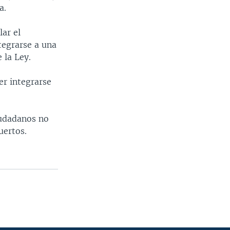
a.
lar el
tegrarse a una
 la Ley.
er integrarse
iudadanos no
uertos.