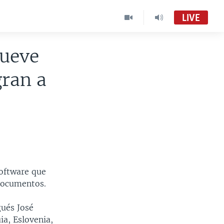
LIVE
nueve
gran a
oftware que
 documentos.
gués José
ia, Eslovenia,