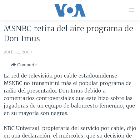
Enlaces
para
accesibilidad
MSNBC retira del aire programa de
Salte
AMÉRICA DEL NORTE
Don Imus
al
ELECCIONES EEUU 2024
EEUU
contenido
abril 11, 2007
principal
VOA VERIFICA
MÉXICO
ELECCIONES EEUU
Salte
Compartir
AMÉRICA LATINA
HAITÍ
VOTO DIVIDIDO
VOA VERIFICA UCRANIA/RUSIA
al
La red de televisión por cable estadounidense
navegador
CHINA EN AMÉRICA LATINA
VOA VERIFICA INMIGRACIÓN
ARGENTINA
MSNBC no transmitirá más el popular programa de
principal
CENTROAMÉRICA
VOA VERIFICA AMÉRICA LATINA
BOLIVIA
radio del presentador Don Imus debido a
Salte
comentarios controversiales que este hizo sobre las
a
OTRAS SECCIONES
COLOMBIA
COSTA RICA
jugadoras de un equipo de baloncesto femenino, que
búsqueda
ESPECIALES DE LA VOA
CHILE
EL SALVADOR
INMIGRACIÓN
en su mayoría son negras.
LIBERTAD DE PRENSA
PERÚ
GUATEMALA
LIBERTAD DE PRENSA
NBC Universal, propietaria del servicio por cable, dijo
UCRANIA
ECUADOR
HONDURAS
MUNDO
en una declaración, el miércoles, que su decisión de