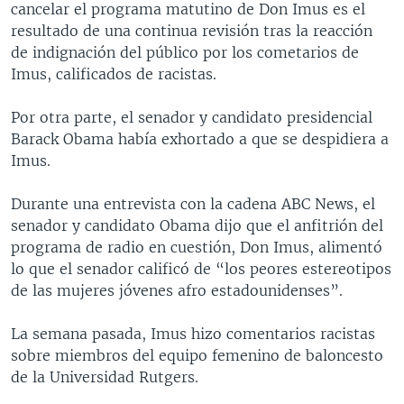
cancelar el programa matutino de Don Imus es el
MULTIMEDIA
VENEZUELA
NICARAGUA
ECONOMÍA
resultado de una continua revisión tras la reacción
PROGRAMAS TV
BRASIL
ENTRETENIMIENTO Y CULTURA
VIDEOS
de indignación del público por los cometarios de
Imus, calificados de racistas.
RADIO
TECNOLOGÍA
FOTOGRAFÍA
EL MUNDO AL DÍA
DIRECT
DEPORTES
AUDIOS
FORO INTERAMERICANO
AVANCE INFORMATIVO
Por otra parte, el senador y candidato presidencial
Barack Obama había exhortado a que se despidiera a
DOCUMENTALES DE LA VOA
CIENCIA Y SALUD
VISIÓN 360
AUDIONOTICIAS
Imus.
LAS CLAVES
BUENOS DÍAS AMÉRICA
Learning English
Durante una entrevista con la cadena ABC News, el
PANORAMA
ESTADOS UNIDOS AL DÍA
senador y candidato Obama dijo que el anfitrión del
SÍGANOS
EL MUNDO AL DÍA [RADIO]
programa de radio en cuestión, Don Imus, alimentó
lo que el senador calificó de “los peores estereotipos
FORO [RADIO]
de las mujeres jóvenes afro estadounidenses”.
DEPORTIVO INTERNACIONAL
Idiomas
La semana pasada, Imus hizo comentarios racistas
NOTA ECONÓMICA
sobre miembros del equipo femenino de baloncesto
ENTRETENIMIENTO
de la Universidad Rutgers.