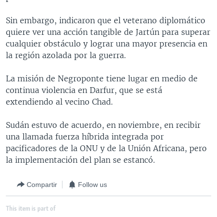
MULTIMEDIA
VENEZUELA
NICARAGUA
ECONOMÍA
Sin embargo, indicaron que el veterano diplomático
PROGRAMAS TV
BRASIL
ENTRETENIMIENTO Y CULTURA
VIDEOS
quiere ver una acción tangible de Jartún para superar
cualquier obstáculo y lograr una mayor presencia en
RADIO
TECNOLOGÍA
FOTOGRAFÍA
EL MUNDO AL DÍA
la región azolada por la guerra.
DIRECT
DEPORTES
AUDIOS
FORO INTERAMERICANO
AVANCE INFORMATIVO
La misión de Negroponte tiene lugar en medio de
DOCUMENTALES DE LA VOA
CIENCIA Y SALUD
VISIÓN 360
AUDIONOTICIAS
continua violencia en Darfur, que se está
LAS CLAVES
BUENOS DÍAS AMÉRICA
extendiendo al vecino Chad.
Learning English
PANORAMA
ESTADOS UNIDOS AL DÍA
Sudán estuvo de acuerdo, en noviembre, en recibir
SÍGANOS
EL MUNDO AL DÍA [RADIO]
una llamada fuerza híbrida integrada por
pacificadores de la ONU y de la Unión Africana, pero
FORO [RADIO]
la implementación del plan se estancó.
DEPORTIVO INTERNACIONAL
Idiomas
NOTA ECONÓMICA
Compartir
Follow us
ENTRETENIMIENTO
This item is part of