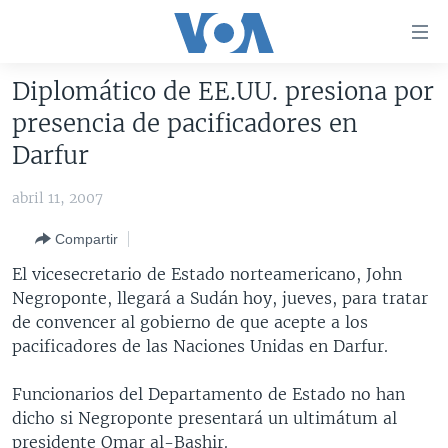
Enlaces
para
accesibilidad
Diplomático de EE.UU. presiona por
Salte
AMÉRICA DEL NORTE
presencia de pacificadores en
al
ELECCIONES EEUU 2024
EEUU
Darfur
contenido
principal
VOA VERIFICA
MÉXICO
ELECCIONES EEUU
abril 11, 2007
Salte
AMÉRICA LATINA
HAITÍ
VOTO DIVIDIDO
VOA VERIFICA UCRANIA/RUSIA
al
Compartir
navegador
CHINA EN AMÉRICA LATINA
VOA VERIFICA INMIGRACIÓN
ARGENTINA
El vicesecretario de Estado norteamericano, John
principal
CENTROAMÉRICA
VOA VERIFICA AMÉRICA LATINA
BOLIVIA
Negroponte, llegará a Sudán hoy, jueves, para tratar
Salte
de convencer al gobierno de que acepte a los
a
OTRAS SECCIONES
COLOMBIA
COSTA RICA
pacificadores de las Naciones Unidas en Darfur.
búsqueda
ESPECIALES DE LA VOA
CHILE
EL SALVADOR
INMIGRACIÓN
Funcionarios del Departamento de Estado no han
LIBERTAD DE PRENSA
PERÚ
GUATEMALA
LIBERTAD DE PRENSA
dicho si Negroponte presentará un ultimátum al
UCRANIA
ECUADOR
HONDURAS
MUNDO
presidente Omar al-Bashir.