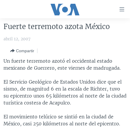
Enlaces
para
accesibilidad
Fuerte terremoto azota México
Salte
AMÉRICA DEL NORTE
al
abril 12, 2007
ELECCIONES EEUU 2024
EEUU
contenido
Compartir
principal
VOA VERIFICA
MÉXICO
ELECCIONES EEUU
Salte
Un fuerte terremoto azotó el occidental estado
AMÉRICA LATINA
HAITÍ
VOTO DIVIDIDO
VOA VERIFICA UCRANIA/RUSIA
al
mexicano de Guerrero, este viernes de madrugada.
navegador
CHINA EN AMÉRICA LATINA
VOA VERIFICA INMIGRACIÓN
ARGENTINA
principal
El Servicio Geológico de Estados Unidos dice que el
CENTROAMÉRICA
VOA VERIFICA AMÉRICA LATINA
BOLIVIA
Salte
sismo, de magnitud 6 en la escala de Richter, tuvo
a
OTRAS SECCIONES
COLOMBIA
COSTA RICA
su epicentro unos 65 kilómetros al norte de la ciudad
búsqueda
turística costera de Acapulco.
ESPECIALES DE LA VOA
CHILE
EL SALVADOR
INMIGRACIÓN
LIBERTAD DE PRENSA
PERÚ
GUATEMALA
LIBERTAD DE PRENSA
El movimiento telúrico se sintió en la ciudad de
México, casi 250 kilómetros al norte del epicentro.
UCRANIA
ECUADOR
HONDURAS
MUNDO