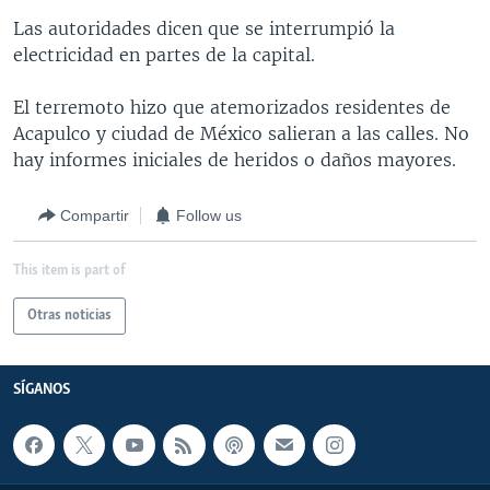
MULTIMEDIA
VENEZUELA
NICARAGUA
ECONOMÍA
Las autoridades dicen que se interrumpió la
electricidad en partes de la capital.
PROGRAMAS TV
BRASIL
ENTRETENIMIENTO Y CULTURA
VIDEOS
RADIO
TECNOLOGÍA
FOTOGRAFÍA
EL MUNDO AL DÍA
El terremoto hizo que atemorizados residentes de
Acapulco y ciudad de México salieran a las calles. No
DIRECT
DEPORTES
AUDIOS
FORO INTERAMERICANO
AVANCE INFORMATIVO
hay informes iniciales de heridos o daños mayores.
DOCUMENTALES DE LA VOA
CIENCIA Y SALUD
VISIÓN 360
AUDIONOTICIAS
Compartir
Follow us
LAS CLAVES
BUENOS DÍAS AMÉRICA
Learning English
PANORAMA
ESTADOS UNIDOS AL DÍA
This item is part of
SÍGANOS
EL MUNDO AL DÍA [RADIO]
Otras noticias
FORO [RADIO]
DEPORTIVO INTERNACIONAL
SÍGANOS
Idiomas
NOTA ECONÓMICA
ENTRETENIMIENTO