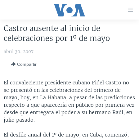
Enlaces
para
accesibilidad
Castro ausente al inicio de
Salte
AMÉRICA DEL NORTE
celebraciones por 1º de mayo
al
ELECCIONES EEUU 2024
EEUU
contenido
abril 30, 2007
principal
VOA VERIFICA
MÉXICO
ELECCIONES EEUU
Salte
Compartir
AMÉRICA LATINA
HAITÍ
VOTO DIVIDIDO
VOA VERIFICA UCRANIA/RUSIA
al
navegador
CHINA EN AMÉRICA LATINA
VOA VERIFICA INMIGRACIÓN
ARGENTINA
El convaleciente presidente cubano Fidel Castro no
principal
CENTROAMÉRICA
VOA VERIFICA AMÉRICA LATINA
BOLIVIA
se presentó en las celebraciones del primero de
Salte
mayo, hoy, en La Habana, a pesar de las predicciones
a
OTRAS SECCIONES
COLOMBIA
COSTA RICA
respecto a que aparecería en público por primera vez
búsqueda
ESPECIALES DE LA VOA
CHILE
EL SALVADOR
INMIGRACIÓN
desde que entregara el poder a su hermano Raúl, en
julio pasado.
LIBERTAD DE PRENSA
PERÚ
GUATEMALA
LIBERTAD DE PRENSA
UCRANIA
ECUADOR
HONDURAS
MUNDO
El desfile anual del 1º de mayo, en Cuba, comenzó,