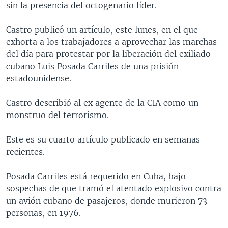
sin la presencia del octogenario líder.
MULTIMEDIA
VENEZUELA
NICARAGUA
ECONOMÍA
PROGRAMAS TV
BRASIL
ENTRETENIMIENTO Y CULTURA
VIDEOS
Castro publicó un artículo, este lunes, en el que
exhorta a los trabajadores a aprovechar las marchas
RADIO
TECNOLOGÍA
FOTOGRAFÍA
EL MUNDO AL DÍA
del día para protestar por la liberación del exiliado
DIRECT
DEPORTES
AUDIOS
FORO INTERAMERICANO
AVANCE INFORMATIVO
cubano Luis Posada Carriles de una prisión
estadounidense.
DOCUMENTALES DE LA VOA
CIENCIA Y SALUD
VISIÓN 360
AUDIONOTICIAS
LAS CLAVES
BUENOS DÍAS AMÉRICA
Castro describió al ex agente de la CIA como un
Learning English
monstruo del terrorismo.
PANORAMA
ESTADOS UNIDOS AL DÍA
SÍGANOS
EL MUNDO AL DÍA [RADIO]
Este es su cuarto artículo publicado en semanas
recientes.
FORO [RADIO]
DEPORTIVO INTERNACIONAL
Posada Carriles está requerido en Cuba, bajo
Idiomas
sospechas de que tramó el atentado explosivo contra
NOTA ECONÓMICA
un avión cubano de pasajeros, donde murieron 73
ENTRETENIMIENTO
personas, en 1976.