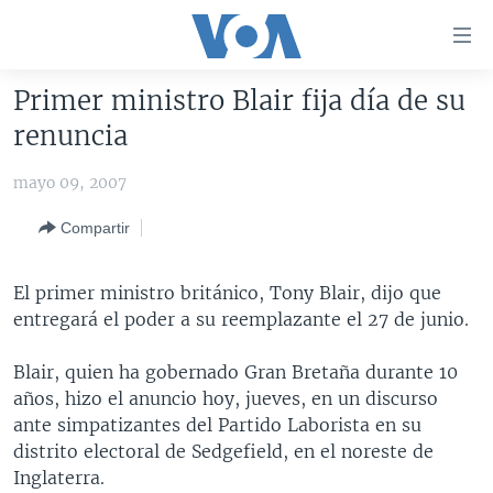
Enlaces
para
accesibilidad
Primer ministro Blair fija día de su
Salte
AMÉRICA DEL NORTE
renuncia
al
ELECCIONES EEUU 2024
EEUU
contenido
mayo 09, 2007
principal
VOA VERIFICA
MÉXICO
ELECCIONES EEUU
Salte
Compartir
AMÉRICA LATINA
HAITÍ
VOTO DIVIDIDO
VOA VERIFICA UCRANIA/RUSIA
al
navegador
CHINA EN AMÉRICA LATINA
VOA VERIFICA INMIGRACIÓN
ARGENTINA
El primer ministro británico, Tony Blair, dijo que
principal
CENTROAMÉRICA
VOA VERIFICA AMÉRICA LATINA
BOLIVIA
entregará el poder a su reemplazante el 27 de junio.
Salte
a
OTRAS SECCIONES
COLOMBIA
COSTA RICA
Blair, quien ha gobernado Gran Bretaña durante 10
búsqueda
ESPECIALES DE LA VOA
CHILE
EL SALVADOR
INMIGRACIÓN
años, hizo el anuncio hoy, jueves, en un discurso
ante simpatizantes del Partido Laborista en su
LIBERTAD DE PRENSA
PERÚ
GUATEMALA
LIBERTAD DE PRENSA
distrito electoral de Sedgefield, en el noreste de
UCRANIA
ECUADOR
HONDURAS
MUNDO
Inglaterra.