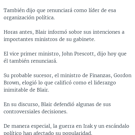
MULTIMEDIA
VENEZUELA
NICARAGUA
ECONOMÍA
También dijo que renunciará como líder de esa
PROGRAMAS TV
BRASIL
ENTRETENIMIENTO Y CULTURA
VIDEOS
organización política.
RADIO
TECNOLOGÍA
FOTOGRAFÍA
EL MUNDO AL DÍA
Horas antes, Blair informó sobre sus intenciones a
DIRECT
DEPORTES
AUDIOS
FORO INTERAMERICANO
AVANCE INFORMATIVO
importantes ministros de su gabinete.
DOCUMENTALES DE LA VOA
CIENCIA Y SALUD
VISIÓN 360
AUDIONOTICIAS
El vice primer ministro, John Prescott, dijo hoy que
LAS CLAVES
BUENOS DÍAS AMÉRICA
él también renunciará.
Learning English
PANORAMA
ESTADOS UNIDOS AL DÍA
Su probable sucesor, el ministro de Finanzas, Gordon
SÍGANOS
EL MUNDO AL DÍA [RADIO]
Brown, elogió lo que calificó como el liderazgo
inimitable de Blair.
FORO [RADIO]
DEPORTIVO INTERNACIONAL
En su discurso, Blair defendió algunas de sus
Idiomas
controversiales decisiones.
NOTA ECONÓMICA
ENTRETENIMIENTO
De manera especial, la guerra en Irak y un escándalo
político han afectado su popularidad.