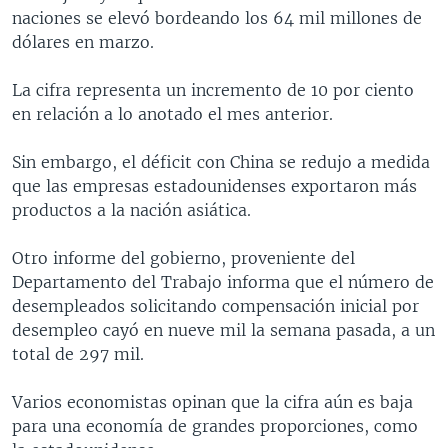
naciones se elevó bordeando los 64 mil millones de
MULTIMEDIA
VENEZUELA
NICARAGUA
ECONOMÍA
dólares en marzo.
PROGRAMAS TV
BRASIL
ENTRETENIMIENTO Y CULTURA
VIDEOS
La cifra representa un incremento de 10 por ciento
RADIO
TECNOLOGÍA
FOTOGRAFÍA
EL MUNDO AL DÍA
en relación a lo anotado el mes anterior.
DIRECT
DEPORTES
AUDIOS
FORO INTERAMERICANO
AVANCE INFORMATIVO
Sin embargo, el déficit con China se redujo a medida
DOCUMENTALES DE LA VOA
CIENCIA Y SALUD
VISIÓN 360
AUDIONOTICIAS
que las empresas estadounidenses exportaron más
LAS CLAVES
BUENOS DÍAS AMÉRICA
productos a la nación asiática.
Learning English
PANORAMA
ESTADOS UNIDOS AL DÍA
Otro informe del gobierno, proveniente del
SÍGANOS
EL MUNDO AL DÍA [RADIO]
Departamento del Trabajo informa que el número de
desempleados solicitando compensación inicial por
FORO [RADIO]
desempleo cayó en nueve mil la semana pasada, a un
DEPORTIVO INTERNACIONAL
total de 297 mil.
Idiomas
NOTA ECONÓMICA
Varios economistas opinan que la cifra aún es baja
ENTRETENIMIENTO
para una economía de grandes proporciones, como