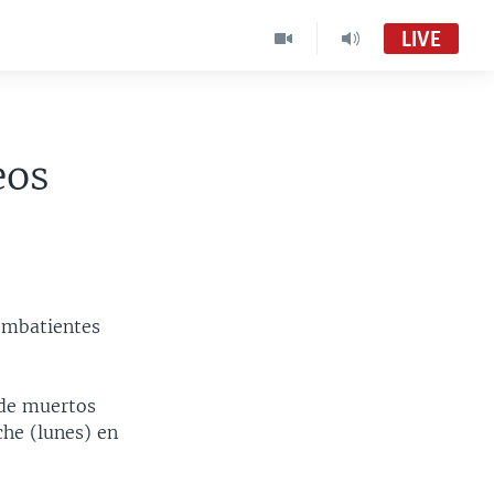
LIVE
eos
combatientes
 de muertos
he (lunes) en