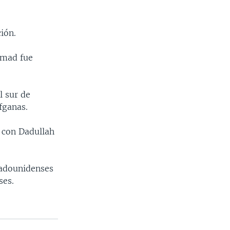
ión.
mmad fue
l sur de
fganas.
 con Dadullah
tadounidenses
ses.