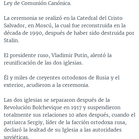
Ley de Comunión Canónica.
MULTIMEDIA
VENEZUELA
NICARAGUA
ECONOMÍA
PROGRAMAS TV
BRASIL
ENTRETENIMIENTO Y CULTURA
VIDEOS
La ceremonia se realizó en la Catedral del Cristo
Salvador, en Moscú, la cual fue reconstruida en la
RADIO
TECNOLOGÍA
FOTOGRAFÍA
EL MUNDO AL DÍA
década de 1990, después de haber sido destruida por
DIRECT
DEPORTES
AUDIOS
FORO INTERAMERICANO
AVANCE INFORMATIVO
Stalin.
DOCUMENTALES DE LA VOA
CIENCIA Y SALUD
VISIÓN 360
AUDIONOTICIAS
El presidente ruso, Vladimir Putin, alentó la
LAS CLAVES
BUENOS DÍAS AMÉRICA
reunificación de las dos iglesias.
Learning English
PANORAMA
ESTADOS UNIDOS AL DÍA
Él y miles de creyentes ortodoxos de Rusia y el
SÍGANOS
EL MUNDO AL DÍA [RADIO]
exterior, acudieron a la ceremonia.
FORO [RADIO]
Las dos iglesias se separaron después de la
DEPORTIVO INTERNACIONAL
Revolución Bolchevique en 1917 y suspendieron
Idiomas
totalmente sus relaciones 10 años después, cuando el
NOTA ECONÓMICA
patriarca Sergiy, líder de la facción ortodoxa rusa,
ENTRETENIMIENTO
declaró la lealtad de su Iglesia a las autoridades
soviéticas.