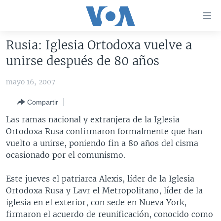
Enlaces
para
accesibilidad
Rusia: Iglesia Ortodoxa vuelve a
Salte
AMÉRICA DEL NORTE
unirse después de 80 años
al
ELECCIONES EEUU 2024
EEUU
contenido
mayo 16, 2007
principal
VOA VERIFICA
MÉXICO
ELECCIONES EEUU
Salte
Compartir
AMÉRICA LATINA
HAITÍ
VOTO DIVIDIDO
VOA VERIFICA UCRANIA/RUSIA
al
Las ramas nacional y extranjera de la Iglesia
navegador
CHINA EN AMÉRICA LATINA
VOA VERIFICA INMIGRACIÓN
ARGENTINA
Ortodoxa Rusa confirmaron formalmente que han
principal
CENTROAMÉRICA
VOA VERIFICA AMÉRICA LATINA
BOLIVIA
vuelto a unirse, poniendo fin a 80 años del cisma
Salte
ocasionado por el comunismo.
a
OTRAS SECCIONES
COLOMBIA
COSTA RICA
búsqueda
ESPECIALES DE LA VOA
CHILE
EL SALVADOR
INMIGRACIÓN
Este jueves el patriarca Alexis, líder de la Iglesia
Ortodoxa Rusa y Lavr el Metropolitano, líder de la
LIBERTAD DE PRENSA
PERÚ
GUATEMALA
LIBERTAD DE PRENSA
iglesia en el exterior, con sede en Nueva York,
UCRANIA
ECUADOR
HONDURAS
MUNDO
firmaron el acuerdo de reunificación, conocido como