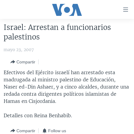
Enlaces
para
accesibilidad
Israel: Arrestan a funcionarios
Salte
AMÉRICA DEL NORTE
palestinos
al
ELECCIONES EEUU 2024
EEUU
contenido
mayo 23, 2007
principal
VOA VERIFICA
MÉXICO
ELECCIONES EEUU
Salte
Compartir
AMÉRICA LATINA
HAITÍ
VOTO DIVIDIDO
VOA VERIFICA UCRANIA/RUSIA
al
Efectivos del Ejército israelí han arrestado esta
navegador
CHINA EN AMÉRICA LATINA
VOA VERIFICA INMIGRACIÓN
ARGENTINA
madrugada al ministro palestino de Educación,
principal
CENTROAMÉRICA
VOA VERIFICA AMÉRICA LATINA
BOLIVIA
Naser ed-Din Ashaer, y a cinco alcaldes, durante una
Salte
redada contra dirigentes políticos islamistas de
a
OTRAS SECCIONES
COLOMBIA
COSTA RICA
Hamas en Cisjordania.
búsqueda
ESPECIALES DE LA VOA
CHILE
EL SALVADOR
INMIGRACIÓN
Detalles con Reina Benhabib.
LIBERTAD DE PRENSA
PERÚ
GUATEMALA
LIBERTAD DE PRENSA
UCRANIA
ECUADOR
HONDURAS
MUNDO
Compartir
Follow us