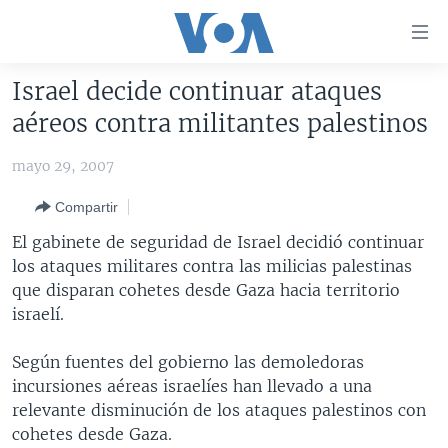
Enlaces
para
accesibilidad
Israel decide continuar ataques
Salte
AMÉRICA DEL NORTE
aéreos contra militantes palestinos
al
ELECCIONES EEUU 2024
EEUU
contenido
mayo 29, 2007
principal
VOA VERIFICA
MÉXICO
ELECCIONES EEUU
Salte
Compartir
AMÉRICA LATINA
HAITÍ
VOTO DIVIDIDO
VOA VERIFICA UCRANIA/RUSIA
al
El gabinete de seguridad de Israel decidió continuar
navegador
CHINA EN AMÉRICA LATINA
VOA VERIFICA INMIGRACIÓN
ARGENTINA
los ataques militares contra las milicias palestinas
principal
CENTROAMÉRICA
VOA VERIFICA AMÉRICA LATINA
BOLIVIA
que disparan cohetes desde Gaza hacia territorio
Salte
israelí.
a
OTRAS SECCIONES
COLOMBIA
COSTA RICA
búsqueda
ESPECIALES DE LA VOA
CHILE
EL SALVADOR
INMIGRACIÓN
Según fuentes del gobierno las demoledoras
incursiones aéreas israelíes han llevado a una
LIBERTAD DE PRENSA
PERÚ
GUATEMALA
LIBERTAD DE PRENSA
relevante disminución de los ataques palestinos con
UCRANIA
ECUADOR
HONDURAS
MUNDO
cohetes desde Gaza.