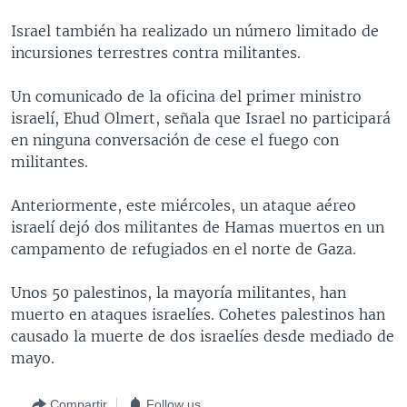
MULTIMEDIA
VENEZUELA
NICARAGUA
ECONOMÍA
Israel también ha realizado un número limitado de
PROGRAMAS TV
BRASIL
ENTRETENIMIENTO Y CULTURA
VIDEOS
incursiones terrestres contra militantes.
RADIO
TECNOLOGÍA
FOTOGRAFÍA
EL MUNDO AL DÍA
Un comunicado de la oficina del primer ministro
DIRECT
DEPORTES
AUDIOS
FORO INTERAMERICANO
AVANCE INFORMATIVO
israelí, Ehud Olmert, señala que Israel no participará
en ninguna conversación de cese el fuego con
DOCUMENTALES DE LA VOA
CIENCIA Y SALUD
VISIÓN 360
AUDIONOTICIAS
militantes.
LAS CLAVES
BUENOS DÍAS AMÉRICA
Learning English
Anteriormente, este miércoles, un ataque aéreo
PANORAMA
ESTADOS UNIDOS AL DÍA
israelí dejó dos militantes de Hamas muertos en un
SÍGANOS
EL MUNDO AL DÍA [RADIO]
campamento de refugiados en el norte de Gaza.
FORO [RADIO]
Unos 50 palestinos, la mayoría militantes, han
DEPORTIVO INTERNACIONAL
muerto en ataques israelíes. Cohetes palestinos han
Idiomas
causado la muerte de dos israelíes desde mediado de
NOTA ECONÓMICA
mayo.
ENTRETENIMIENTO
Compartir
Follow us