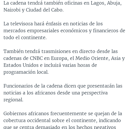
La cadena tendrá también oficinas en Lagos, Abuja,
MULTIMEDIA
VENEZUELA
NICARAGUA
ECONOMÍA
Nairobi y Ciudad del Cabo.
PROGRAMAS TV
BRASIL
ENTRETENIMIENTO Y CULTURA
VIDEOS
La televisora hará énfasis en noticias de los
RADIO
TECNOLOGÍA
FOTOGRAFÍA
EL MUNDO AL DÍA
mercados empresariales económicos y financieros de
DIRECT
DEPORTES
AUDIOS
FORO INTERAMERICANO
AVANCE INFORMATIVO
todo el continente.
DOCUMENTALES DE LA VOA
CIENCIA Y SALUD
VISIÓN 360
AUDIONOTICIAS
También tendrá trasmisiones en directo desde las
LAS CLAVES
BUENOS DÍAS AMÉRICA
cadenas de CNBC en Europa, el Medio Oriente, Asia y
Learning English
Estados Unidos e incluirá varias horas de
PANORAMA
ESTADOS UNIDOS AL DÍA
programación local.
SÍGANOS
EL MUNDO AL DÍA [RADIO]
Funcionarios de la cadena dicen que presentarán las
FORO [RADIO]
noticias a los africanos desde una perspectiva
DEPORTIVO INTERNACIONAL
regional.
Idiomas
NOTA ECONÓMICA
Gobiernos africanos frecuentemente se quejan de la
ENTRETENIMIENTO
cobertura occidental sobre el continente, indicando
que se centra demasiado en los hechos negativos