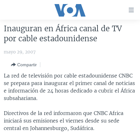
Enlaces
para
accesibilidad
Inauguran en África canal de TV
Salte
AMÉRICA DEL NORTE
por cable estadounidense
al
ELECCIONES EEUU 2024
EEUU
contenido
mayo 29, 2007
principal
VOA VERIFICA
MÉXICO
ELECCIONES EEUU
Salte
Compartir
AMÉRICA LATINA
HAITÍ
VOTO DIVIDIDO
VOA VERIFICA UCRANIA/RUSIA
al
La red de televisión por cable estadounidense CNBC
navegador
CHINA EN AMÉRICA LATINA
VOA VERIFICA INMIGRACIÓN
ARGENTINA
se prepara para inaugurar el primer canal de noticias
principal
CENTROAMÉRICA
VOA VERIFICA AMÉRICA LATINA
BOLIVIA
e información de 24 horas dedicado a cubrir el África
Salte
subsahariana.
a
OTRAS SECCIONES
COLOMBIA
COSTA RICA
búsqueda
ESPECIALES DE LA VOA
CHILE
EL SALVADOR
INMIGRACIÓN
Directivos de la red informaron que CNBC Africa
iniciará sus emisiones el viernes desde su sede
LIBERTAD DE PRENSA
PERÚ
GUATEMALA
LIBERTAD DE PRENSA
central en Johannesburgo, Sudáfrica.
UCRANIA
ECUADOR
HONDURAS
MUNDO