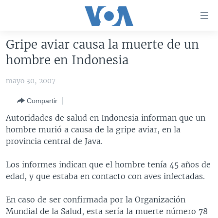
Enlaces
para
accesibilidad
Gripe aviar causa la muerte de un
Salte
AMÉRICA DEL NORTE
hombre en Indonesia
al
ELECCIONES EEUU 2024
EEUU
contenido
mayo 30, 2007
principal
VOA VERIFICA
MÉXICO
ELECCIONES EEUU
Salte
Compartir
AMÉRICA LATINA
HAITÍ
VOTO DIVIDIDO
VOA VERIFICA UCRANIA/RUSIA
al
Autoridades de salud en Indonesia informan que un
navegador
CHINA EN AMÉRICA LATINA
VOA VERIFICA INMIGRACIÓN
ARGENTINA
hombre murió a causa de la gripe aviar, en la
principal
CENTROAMÉRICA
VOA VERIFICA AMÉRICA LATINA
BOLIVIA
provincia central de Java.
Salte
a
OTRAS SECCIONES
COLOMBIA
COSTA RICA
Los informes indican que el hombre tenía 45 años de
búsqueda
ESPECIALES DE LA VOA
CHILE
EL SALVADOR
INMIGRACIÓN
edad, y que estaba en contacto con aves infectadas.
LIBERTAD DE PRENSA
PERÚ
GUATEMALA
LIBERTAD DE PRENSA
En caso de ser confirmada por la Organización
UCRANIA
ECUADOR
HONDURAS
MUNDO
Mundial de la Salud, esta sería la muerte número 78