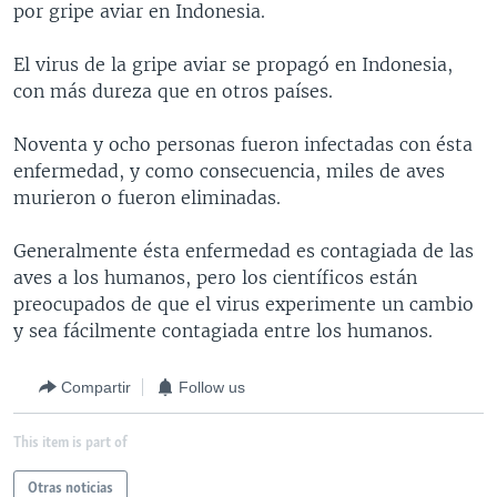
por gripe aviar en Indonesia.
MULTIMEDIA
VENEZUELA
NICARAGUA
ECONOMÍA
PROGRAMAS TV
BRASIL
ENTRETENIMIENTO Y CULTURA
VIDEOS
El virus de la gripe aviar se propagó en Indonesia,
con más dureza que en otros países.
RADIO
TECNOLOGÍA
FOTOGRAFÍA
EL MUNDO AL DÍA
DIRECT
DEPORTES
AUDIOS
FORO INTERAMERICANO
AVANCE INFORMATIVO
Noventa y ocho personas fueron infectadas con ésta
enfermedad, y como consecuencia, miles de aves
DOCUMENTALES DE LA VOA
CIENCIA Y SALUD
VISIÓN 360
AUDIONOTICIAS
murieron o fueron eliminadas.
LAS CLAVES
BUENOS DÍAS AMÉRICA
Learning English
Generalmente ésta enfermedad es contagiada de las
PANORAMA
ESTADOS UNIDOS AL DÍA
aves a los humanos, pero los científicos están
SÍGANOS
EL MUNDO AL DÍA [RADIO]
preocupados de que el virus experimente un cambio
y sea fácilmente contagiada entre los humanos.
FORO [RADIO]
DEPORTIVO INTERNACIONAL
Compartir
Follow us
Idiomas
NOTA ECONÓMICA
This item is part of
ENTRETENIMIENTO
Otras noticias