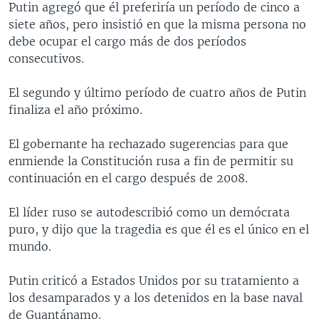
Putin agregó que él preferiría un período de cinco a
MULTIMEDIA
VENEZUELA
NICARAGUA
ECONOMÍA
siete años, pero insistió en que la misma persona no
PROGRAMAS TV
BRASIL
ENTRETENIMIENTO Y CULTURA
VIDEOS
debe ocupar el cargo más de dos períodos
consecutivos.
RADIO
TECNOLOGÍA
FOTOGRAFÍA
EL MUNDO AL DÍA
DIRECT
DEPORTES
AUDIOS
FORO INTERAMERICANO
AVANCE INFORMATIVO
El segundo y último período de cuatro años de Putin
finaliza el año próximo.
DOCUMENTALES DE LA VOA
CIENCIA Y SALUD
VISIÓN 360
AUDIONOTICIAS
LAS CLAVES
BUENOS DÍAS AMÉRICA
El gobernante ha rechazado sugerencias para que
Learning English
enmiende la Constitución rusa a fin de permitir su
PANORAMA
ESTADOS UNIDOS AL DÍA
continuación en el cargo después de 2008.
SÍGANOS
EL MUNDO AL DÍA [RADIO]
El líder ruso se autodescribió como un demócrata
FORO [RADIO]
puro, y dijo que la tragedia es que él es el único en el
DEPORTIVO INTERNACIONAL
mundo.
Idiomas
NOTA ECONÓMICA
Putin criticó a Estados Unidos por su tratamiento a
ENTRETENIMIENTO
los desamparados y a los detenidos en la base naval
de Guantánamo.