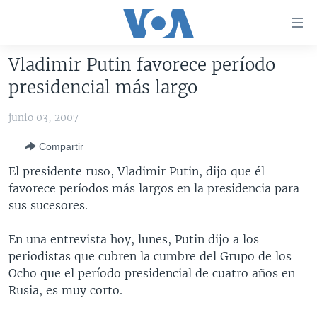
Enlaces
para
accesibilidad
Vladimir Putin favorece período
Salte
AMÉRICA DEL NORTE
presidencial más largo
al
ELECCIONES EEUU 2024
EEUU
contenido
junio 03, 2007
principal
VOA VERIFICA
MÉXICO
ELECCIONES EEUU
Salte
Compartir
AMÉRICA LATINA
HAITÍ
VOTO DIVIDIDO
VOA VERIFICA UCRANIA/RUSIA
al
El presidente ruso, Vladimir Putin, dijo que él
navegador
CHINA EN AMÉRICA LATINA
VOA VERIFICA INMIGRACIÓN
ARGENTINA
favorece períodos más largos en la presidencia para
principal
CENTROAMÉRICA
VOA VERIFICA AMÉRICA LATINA
BOLIVIA
sus sucesores.
Salte
a
OTRAS SECCIONES
COLOMBIA
COSTA RICA
En una entrevista hoy, lunes, Putin dijo a los
búsqueda
ESPECIALES DE LA VOA
CHILE
EL SALVADOR
INMIGRACIÓN
periodistas que cubren la cumbre del Grupo de los
Ocho que el período presidencial de cuatro años en
LIBERTAD DE PRENSA
PERÚ
GUATEMALA
LIBERTAD DE PRENSA
Rusia, es muy corto.
UCRANIA
ECUADOR
HONDURAS
MUNDO