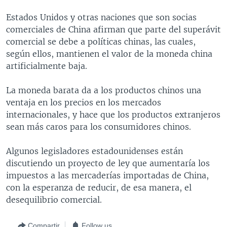
MULTIMEDIA
VENEZUELA
NICARAGUA
ECONOMÍA
Estados Unidos y otras naciones que son socias
PROGRAMAS TV
BRASIL
ENTRETENIMIENTO Y CULTURA
VIDEOS
comerciales de China afirman que parte del superávit
comercial se debe a políticas chinas, las cuales,
RADIO
TECNOLOGÍA
FOTOGRAFÍA
EL MUNDO AL DÍA
según ellos, mantienen el valor de la moneda china
DIRECT
DEPORTES
AUDIOS
FORO INTERAMERICANO
AVANCE INFORMATIVO
artificialmente baja.
DOCUMENTALES DE LA VOA
CIENCIA Y SALUD
VISIÓN 360
AUDIONOTICIAS
La moneda barata da a los productos chinos una
LAS CLAVES
BUENOS DÍAS AMÉRICA
ventaja en los precios en los mercados
Learning English
internacionales, y hace que los productos extranjeros
PANORAMA
ESTADOS UNIDOS AL DÍA
sean más caros para los consumidores chinos.
SÍGANOS
EL MUNDO AL DÍA [RADIO]
Algunos legisladores estadounidenses están
FORO [RADIO]
discutiendo un proyecto de ley que aumentaría los
DEPORTIVO INTERNACIONAL
impuestos a las mercaderías importadas de China,
Idiomas
con la esperanza de reducir, de esa manera, el
NOTA ECONÓMICA
desequilibrio comercial.
ENTRETENIMIENTO
Compartir
Follow us