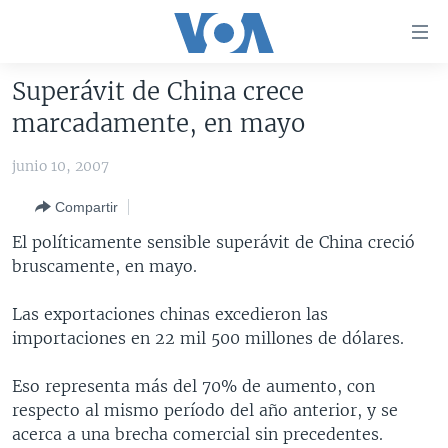
Enlaces
para
accesibilidad
Superávit de China crece
Salte
AMÉRICA DEL NORTE
marcadamente, en mayo
al
ELECCIONES EEUU 2024
EEUU
contenido
junio 10, 2007
principal
VOA VERIFICA
MÉXICO
ELECCIONES EEUU
Salte
Compartir
AMÉRICA LATINA
HAITÍ
VOTO DIVIDIDO
VOA VERIFICA UCRANIA/RUSIA
al
El políticamente sensible superávit de China creció
navegador
CHINA EN AMÉRICA LATINA
VOA VERIFICA INMIGRACIÓN
ARGENTINA
bruscamente, en mayo.
principal
CENTROAMÉRICA
VOA VERIFICA AMÉRICA LATINA
BOLIVIA
Salte
Las exportaciones chinas excedieron las
a
OTRAS SECCIONES
COLOMBIA
COSTA RICA
importaciones en 22 mil 500 millones de dólares.
búsqueda
ESPECIALES DE LA VOA
CHILE
EL SALVADOR
INMIGRACIÓN
Eso representa más del 70% de aumento, con
LIBERTAD DE PRENSA
PERÚ
GUATEMALA
LIBERTAD DE PRENSA
respecto al mismo período del año anterior, y se
UCRANIA
ECUADOR
HONDURAS
MUNDO
acerca a una brecha comercial sin precedentes.