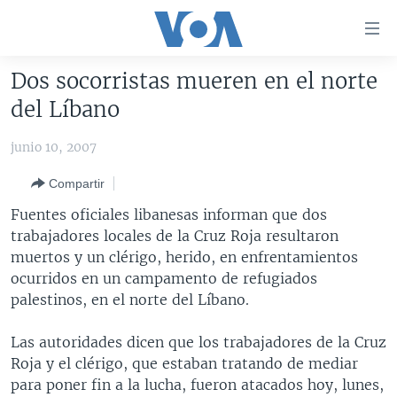
Enlaces
para
accesibilidad
Dos socorristas mueren en el norte
Salte
AMÉRICA DEL NORTE
del Líbano
al
ELECCIONES EEUU 2024
EEUU
contenido
junio 10, 2007
principal
VOA VERIFICA
MÉXICO
ELECCIONES EEUU
Salte
Compartir
AMÉRICA LATINA
HAITÍ
VOTO DIVIDIDO
VOA VERIFICA UCRANIA/RUSIA
al
Fuentes oficiales libanesas informan que dos
navegador
CHINA EN AMÉRICA LATINA
VOA VERIFICA INMIGRACIÓN
ARGENTINA
trabajadores locales de la Cruz Roja resultaron
principal
CENTROAMÉRICA
VOA VERIFICA AMÉRICA LATINA
BOLIVIA
muertos y un clérigo, herido, en enfrentamientos
Salte
ocurridos en un campamento de refugiados
a
OTRAS SECCIONES
COLOMBIA
COSTA RICA
palestinos, en el norte del Líbano.
búsqueda
ESPECIALES DE LA VOA
CHILE
EL SALVADOR
INMIGRACIÓN
Las autoridades dicen que los trabajadores de la Cruz
LIBERTAD DE PRENSA
PERÚ
GUATEMALA
LIBERTAD DE PRENSA
Roja y el clérigo, que estaban tratando de mediar
UCRANIA
ECUADOR
HONDURAS
MUNDO
para poner fin a la lucha, fueron atacados hoy, lunes,