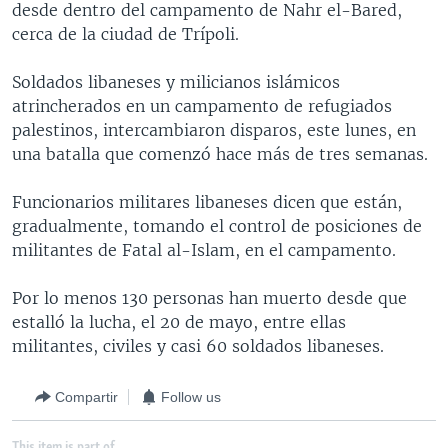
desde dentro del campamento de Nahr el-Bared,
MULTIMEDIA
VENEZUELA
NICARAGUA
ECONOMÍA
cerca de la ciudad de Trípoli.
PROGRAMAS TV
BRASIL
ENTRETENIMIENTO Y CULTURA
VIDEOS
Soldados libaneses y milicianos islámicos
RADIO
TECNOLOGÍA
FOTOGRAFÍA
EL MUNDO AL DÍA
atrincherados en un campamento de refugiados
DIRECT
DEPORTES
AUDIOS
FORO INTERAMERICANO
AVANCE INFORMATIVO
palestinos, intercambiaron disparos, este lunes, en
una batalla que comenzó hace más de tres semanas.
DOCUMENTALES DE LA VOA
CIENCIA Y SALUD
VISIÓN 360
AUDIONOTICIAS
LAS CLAVES
BUENOS DÍAS AMÉRICA
Funcionarios militares libaneses dicen que están,
Learning English
gradualmente, tomando el control de posiciones de
PANORAMA
ESTADOS UNIDOS AL DÍA
militantes de Fatal al-Islam, en el campamento.
SÍGANOS
EL MUNDO AL DÍA [RADIO]
Por lo menos 130 personas han muerto desde que
FORO [RADIO]
estalló la lucha, el 20 de mayo, entre ellas
DEPORTIVO INTERNACIONAL
militantes, civiles y casi 60 soldados libaneses.
Idiomas
NOTA ECONÓMICA
Compartir
Follow us
ENTRETENIMIENTO
This item is part of