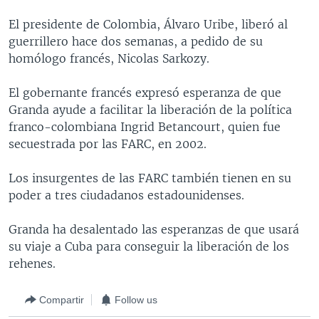
MULTIMEDIA
VENEZUELA
NICARAGUA
ECONOMÍA
El presidente de Colombia, Álvaro Uribe, liberó al
PROGRAMAS TV
BRASIL
ENTRETENIMIENTO Y CULTURA
VIDEOS
guerrillero hace dos semanas, a pedido de su
homólogo francés, Nicolas Sarkozy.
RADIO
TECNOLOGÍA
FOTOGRAFÍA
EL MUNDO AL DÍA
DIRECT
DEPORTES
AUDIOS
FORO INTERAMERICANO
AVANCE INFORMATIVO
El gobernante francés expresó esperanza de que
Granda ayude a facilitar la liberación de la política
DOCUMENTALES DE LA VOA
CIENCIA Y SALUD
VISIÓN 360
AUDIONOTICIAS
franco-colombiana Ingrid Betancourt, quien fue
LAS CLAVES
BUENOS DÍAS AMÉRICA
secuestrada por las FARC, en 2002.
Learning English
PANORAMA
ESTADOS UNIDOS AL DÍA
Los insurgentes de las FARC también tienen en su
SÍGANOS
EL MUNDO AL DÍA [RADIO]
poder a tres ciudadanos estadounidenses.
FORO [RADIO]
Granda ha desalentado las esperanzas de que usará
DEPORTIVO INTERNACIONAL
su viaje a Cuba para conseguir la liberación de los
Idiomas
rehenes.
NOTA ECONÓMICA
ENTRETENIMIENTO
Compartir
Follow us