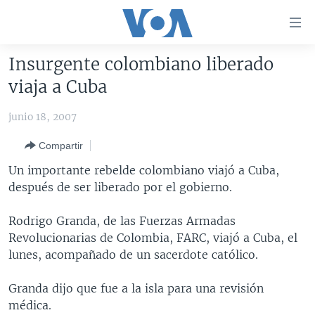
Enlaces
para
accesibilidad
Insurgente colombiano liberado
Salte
AMÉRICA DEL NORTE
viaja a Cuba
al
ELECCIONES EEUU 2024
EEUU
contenido
junio 18, 2007
principal
VOA VERIFICA
MÉXICO
ELECCIONES EEUU
Salte
Compartir
AMÉRICA LATINA
HAITÍ
VOTO DIVIDIDO
VOA VERIFICA UCRANIA/RUSIA
al
Un importante rebelde colombiano viajó a Cuba,
navegador
CHINA EN AMÉRICA LATINA
VOA VERIFICA INMIGRACIÓN
ARGENTINA
después de ser liberado por el gobierno.
principal
CENTROAMÉRICA
VOA VERIFICA AMÉRICA LATINA
BOLIVIA
Salte
Rodrigo Granda, de las Fuerzas Armadas
a
OTRAS SECCIONES
COLOMBIA
COSTA RICA
Revolucionarias de Colombia, FARC, viajó a Cuba, el
búsqueda
ESPECIALES DE LA VOA
CHILE
EL SALVADOR
INMIGRACIÓN
lunes, acompañado de un sacerdote católico.
LIBERTAD DE PRENSA
PERÚ
GUATEMALA
LIBERTAD DE PRENSA
Granda dijo que fue a la isla para una revisión
UCRANIA
ECUADOR
HONDURAS
MUNDO
médica.