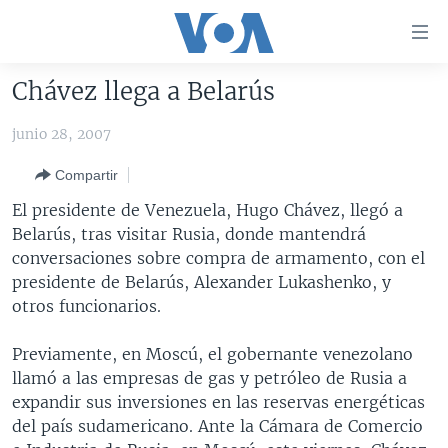
Enlaces
para
accesibilidad
Chávez llega a Belarús
Salte
AMÉRICA DEL NORTE
al
junio 28, 2007
ELECCIONES EEUU 2024
EEUU
contenido
Compartir
principal
VOA VERIFICA
MÉXICO
ELECCIONES EEUU
Salte
El presidente de Venezuela, Hugo Chávez, llegó a
AMÉRICA LATINA
HAITÍ
VOTO DIVIDIDO
VOA VERIFICA UCRANIA/RUSIA
al
Belarús, tras visitar Rusia, donde mantendrá
navegador
CHINA EN AMÉRICA LATINA
VOA VERIFICA INMIGRACIÓN
ARGENTINA
conversaciones sobre compra de armamento, con el
principal
presidente de Belarús, Alexander Lukashenko, y
CENTROAMÉRICA
VOA VERIFICA AMÉRICA LATINA
BOLIVIA
Salte
otros funcionarios.
a
OTRAS SECCIONES
COLOMBIA
COSTA RICA
búsqueda
Previamente, en Moscú, el gobernante venezolano
ESPECIALES DE LA VOA
CHILE
EL SALVADOR
INMIGRACIÓN
llamó a las empresas de gas y petróleo de Rusia a
LIBERTAD DE PRENSA
PERÚ
GUATEMALA
LIBERTAD DE PRENSA
expandir sus inversiones en las reservas energéticas
del país sudamericano. Ante la Cámara de Comercio
UCRANIA
ECUADOR
HONDURAS
MUNDO