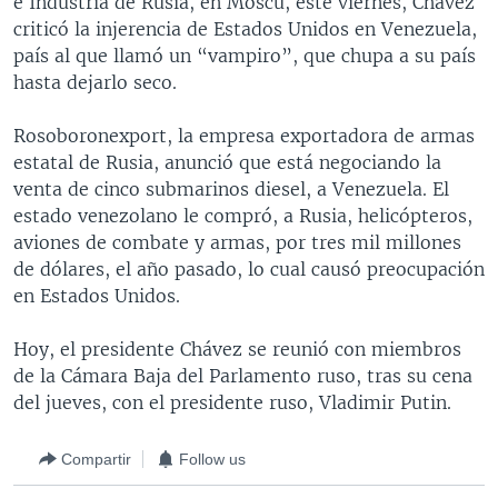
e Industria de Rusia, en Moscú, este viernes, Chávez
MULTIMEDIA
VENEZUELA
NICARAGUA
ECONOMÍA
criticó la injerencia de Estados Unidos en Venezuela,
país al que llamó un “vampiro”, que chupa a su país
PROGRAMAS TV
BRASIL
ENTRETENIMIENTO Y CULTURA
VIDEOS
hasta dejarlo seco.
RADIO
TECNOLOGÍA
FOTOGRAFÍA
EL MUNDO AL DÍA
Rosoboronexport, la empresa exportadora de armas
DIRECT
DEPORTES
AUDIOS
FORO INTERAMERICANO
AVANCE INFORMATIVO
estatal de Rusia, anunció que está negociando la
DOCUMENTALES DE LA VOA
CIENCIA Y SALUD
VISIÓN 360
AUDIONOTICIAS
venta de cinco submarinos diesel, a Venezuela. El
estado venezolano le compró, a Rusia, helicópteros,
LAS CLAVES
BUENOS DÍAS AMÉRICA
Learning English
aviones de combate y armas, por tres mil millones
PANORAMA
ESTADOS UNIDOS AL DÍA
de dólares, el año pasado, lo cual causó preocupación
en Estados Unidos.
SÍGANOS
EL MUNDO AL DÍA [RADIO]
FORO [RADIO]
Hoy, el presidente Chávez se reunió con miembros
de la Cámara Baja del Parlamento ruso, tras su cena
DEPORTIVO INTERNACIONAL
del jueves, con el presidente ruso, Vladimir Putin.
Idiomas
NOTA ECONÓMICA
Compartir
Follow us
ENTRETENIMIENTO