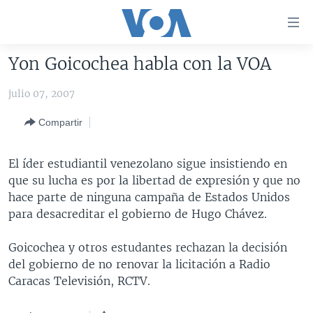
Enlaces
para
accesibilidad
Yon Goicochea habla con la VOA
Salte
AMÉRICA DEL NORTE
al
julio 07, 2007
ELECCIONES EEUU 2024
EEUU
contenido
Compartir
principal
VOA VERIFICA
MÉXICO
ELECCIONES EEUU
Salte
AMÉRICA LATINA
HAITÍ
VOTO DIVIDIDO
VOA VERIFICA UCRANIA/RUSIA
al
El íder estudiantil venezolano sigue insistiendo en
navegador
CHINA EN AMÉRICA LATINA
VOA VERIFICA INMIGRACIÓN
ARGENTINA
que su lucha es por la libertad de expresión y que no
principal
hace parte de ninguna campaña de Estados Unidos
CENTROAMÉRICA
VOA VERIFICA AMÉRICA LATINA
BOLIVIA
Salte
para desacreditar el gobierno de Hugo Chávez.
a
OTRAS SECCIONES
COLOMBIA
COSTA RICA
búsqueda
Goicochea y otros estudantes rechazan la decisión
ESPECIALES DE LA VOA
CHILE
EL SALVADOR
INMIGRACIÓN
del gobierno de no renovar la licitación a Radio
LIBERTAD DE PRENSA
PERÚ
GUATEMALA
LIBERTAD DE PRENSA
Caracas Televisión, RCTV.
UCRANIA
ECUADOR
HONDURAS
MUNDO