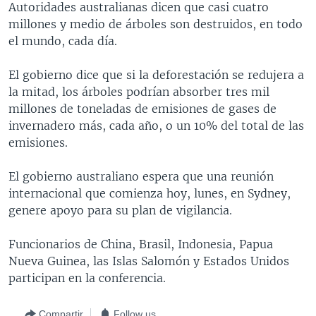
Autoridades australianas dicen que casi cuatro
MULTIMEDIA
VENEZUELA
NICARAGUA
ECONOMÍA
millones y medio de árboles son destruidos, en todo
PROGRAMAS TV
BRASIL
ENTRETENIMIENTO Y CULTURA
VIDEOS
el mundo, cada día.
RADIO
TECNOLOGÍA
FOTOGRAFÍA
EL MUNDO AL DÍA
El gobierno dice que si la deforestación se redujera a
DIRECT
DEPORTES
AUDIOS
FORO INTERAMERICANO
AVANCE INFORMATIVO
la mitad, los árboles podrían absorber tres mil
millones de toneladas de emisiones de gases de
DOCUMENTALES DE LA VOA
CIENCIA Y SALUD
VISIÓN 360
AUDIONOTICIAS
invernadero más, cada año, o un 10% del total de las
LAS CLAVES
BUENOS DÍAS AMÉRICA
emisiones.
Learning English
PANORAMA
ESTADOS UNIDOS AL DÍA
El gobierno australiano espera que una reunión
SÍGANOS
EL MUNDO AL DÍA [RADIO]
internacional que comienza hoy, lunes, en Sydney,
genere apoyo para su plan de vigilancia.
FORO [RADIO]
DEPORTIVO INTERNACIONAL
Funcionarios de China, Brasil, Indonesia, Papua
Idiomas
Nueva Guinea, las Islas Salomón y Estados Unidos
NOTA ECONÓMICA
participan en la conferencia.
ENTRETENIMIENTO
Compartir
Follow us