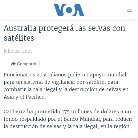
Enlaces
para
accesibilidad
Australia protegerá las selvas con
Salte
AMÉRICA DEL NORTE
satélites
al
ELECCIONES EEUU 2024
EEUU
contenido
julio 22, 2007
principal
VOA VERIFICA
MÉXICO
ELECCIONES EEUU
Salte
Compartir
AMÉRICA LATINA
HAITÍ
VOTO DIVIDIDO
VOA VERIFICA UCRANIA/RUSIA
al
Funcionarios australianos pidieron apoyo mundial
navegador
CHINA EN AMÉRICA LATINA
VOA VERIFICA INMIGRACIÓN
ARGENTINA
para un sistema de vigilancia por satélite, para
principal
CENTROAMÉRICA
VOA VERIFICA AMÉRICA LATINA
BOLIVIA
combatir la tala ilegal y la destrucción de selvas en
Salte
Asia y el Pacífico.
a
OTRAS SECCIONES
COLOMBIA
COSTA RICA
búsqueda
ESPECIALES DE LA VOA
CHILE
EL SALVADOR
INMIGRACIÓN
Canberra ha prometido 175 millones de dólares a un
fondo respaldado por el Banco Mundial, para reducir
LIBERTAD DE PRENSA
PERÚ
GUATEMALA
LIBERTAD DE PRENSA
la destrucción de selvas y la tala ilegal, en la región.
UCRANIA
ECUADOR
HONDURAS
MUNDO